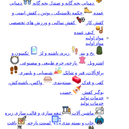
دمپایی بچه گانه و صندل بچه گانه
دمپایی
عمده
چکمه پلاستیکی ، پوتین ، کفش ایمنی و
کفش کار
کفش سالنی و ورزش های تخصصی
کیف عمده
مواد اولیه
مواد اولیه
نخ و بند
زیره، پاشنه و لژ
تکسون و
اشتروبل
پارچه، چرم طبیعی و مصنوعی
یراق‌آلات، فنر و شانک
شیمیایی و پلیمری
کفی و قدک
بسته‌بندی
واکس، پاشنه‌کش،
بوگیر کفش
چسب
خدمات تولید
خدمات تولید
ماشین آلات
تیغه سازی و قالب سازی زیره
چاپ و بسته بندی
لمینت پارچه
بافت