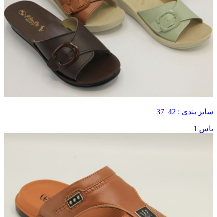
سایز بندی : 42_37
یاس 1