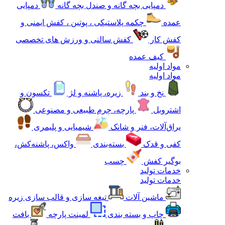
دمپایی بچه گانه و صندل بچه گانه
دمپایی
عمده
چکمه پلاستیکی ، پوتین ، کفش ایمنی و
کفش کار
کفش سالنی و ورزش های تخصصی
کیف عمده
مواد اولیه
مواد اولیه
نخ و بند
زیره، پاشنه و لژ
تکسون و
اشتروبل
پارچه، چرم طبیعی و مصنوعی
یراق‌آلات، فنر و شانک
شیمیایی و پلیمری
کفی و قدک
بسته‌بندی
واکس، پاشنه‌کش،
بوگیر کفش
چسب
خدمات تولید
خدمات تولید
ماشین آلات
تیغه سازی و قالب سازی زیره
چاپ و بسته بندی
لمینت پارچه
بافت