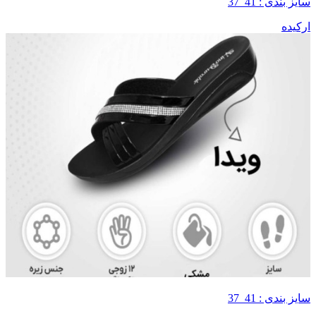
سایز بندی : 41_37
ارکیده
سایز بندی : 41_37