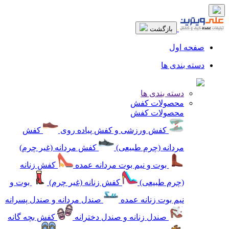
بازگشت
صفحه اول
دسته بندی ها
دسته بندی ها
محصولات کفش
محصولات کفش
کفش ورزشی و کفش پیاده روی
کفش
مردانه (چرم طبیعی)
کفش مردانه (غیر چرم)
بوت و نیم بوت مردانه عمده
کفش زنانه
(چرم طبیعی)
کفش زنانه (غیر چرم)
بوت و
نیم بوت زنانه عمده
صندل مردانه و صندل پسرانه
صندل زنانه و صندل دخترانه
کفش بچه گانه