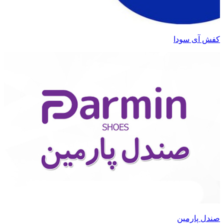
کفش آی سودا
صندل پارمین