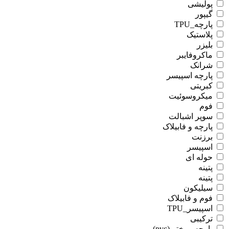
پولیشی
گیپور
پارچه_TPU
پلاستیک
بلیزر
ماکروفایبر
شرانک
پارچه اسپیسر
کبریتی
میکروسوئیت
فوم
سوپر اشبالت
پارچه و فابیلاک
برزنت
اسپیسر
حوله ای
پتینه
پتینه
سیلیکون
فوم و فابیلاک
اسپیسر_TPU
ترکیبی
پارچه و پختی(pvc)