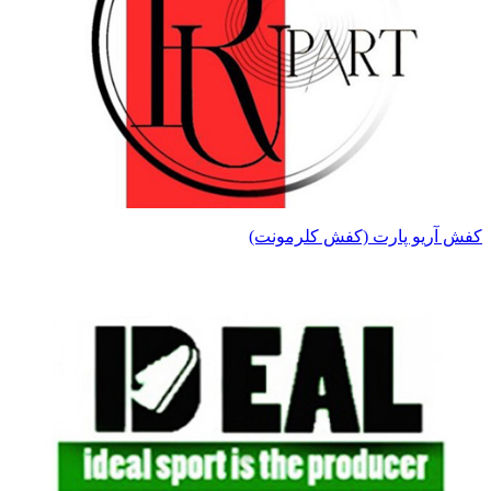
کفش آریو پارت (کفش کلرمونت)