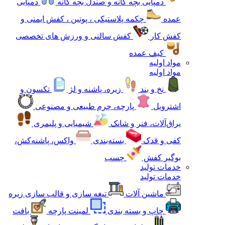
دمپایی بچه گانه و صندل بچه گانه
دمپایی
عمده
چکمه پلاستیکی ، پوتین ، کفش ایمنی و
کفش کار
کفش سالنی و ورزش های تخصصی
کیف عمده
مواد اولیه
مواد اولیه
نخ و بند
زیره، پاشنه و لژ
تکسون و
اشتروبل
پارچه، چرم طبیعی و مصنوعی
یراق‌آلات، فنر و شانک
شیمیایی و پلیمری
کفی و قدک
بسته‌بندی
واکس، پاشنه‌کش،
بوگیر کفش
چسب
خدمات تولید
خدمات تولید
ماشین آلات
تیغه سازی و قالب سازی زیره
چاپ و بسته بندی
لمینت پارچه
بافت