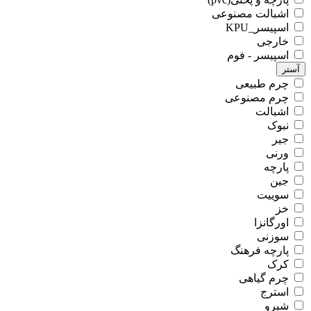
اشبالت مصنوعی
اسپیسر_KPU
خارجی
اسپیسر - فوم
آستر
چرم طبیعی
چرم مصنوعی
اشبالت
نبوک
جیر
ورنی
پارچه
جین
سوییت
خز
اورگانزا
سوزنی
پارچه فرهنگ
کرک
چرم گیاهی
استرج
شبرو