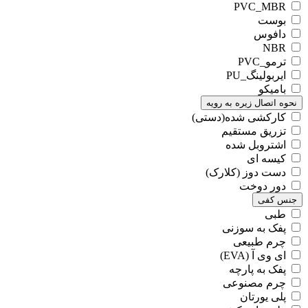
PVC_MBR
بوست
دافوس
NBR
ترمو_PVC
ایربولینگ_PU
بامیکو
نحوه اتصال زیره به رویه
کارکشی شده(دستی)
تزریق مستقیم
اشتروبل شده
کیسه ای
دست دوز (کلارک)
دور دوخت
جنس کفی
طبی
پفک به سوزنی
چرم طبیعی
ای وی آ (EVA)
پفک به پارچه
چرم مصنوعی
پلی یورتان