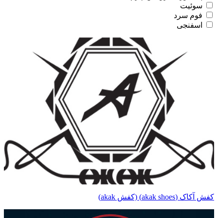
سوئیت
فوم سرد
اسفنجی
کفش آکاک (akak shoes) (کفش akak)