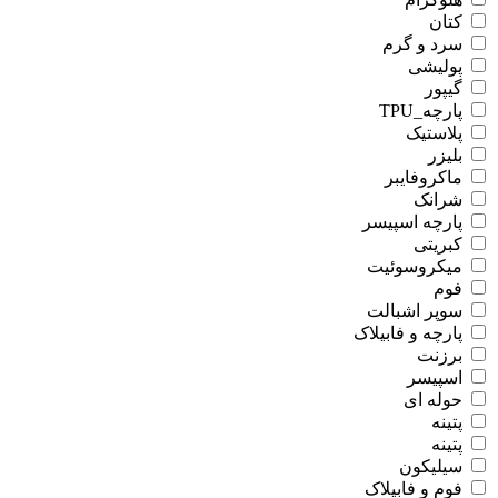
کتان
سرد و گرم
پولیشی
گیپور
پارچه_TPU
پلاستیک
بلیزر
ماکروفایبر
شرانک
پارچه اسپیسر
کبریتی
میکروسوئیت
فوم
سوپر اشبالت
پارچه و فابیلاک
برزنت
اسپیسر
حوله ای
پتینه
پتینه
سیلیکون
فوم و فابیلاک