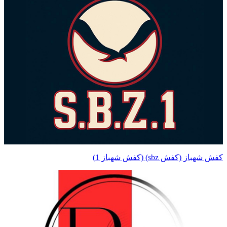
کفش شهباز (کفش sbz) (کفش شهباز 1)