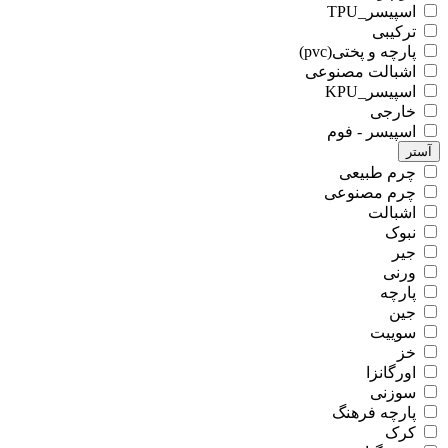
اسپیسر_TPU
ترکیبی
پارچه و پختی(pvc)
اشبالت مصنوعی
اسپیسر_KPU
خارجی
اسپیسر - فوم
آستر
چرم طبیعی
چرم مصنوعی
اشبالت
نبوک
جیر
ورنی
پارچه
جین
سوییت
خز
اورگانزا
سوزنی
پارچه فرهنگ
کرک