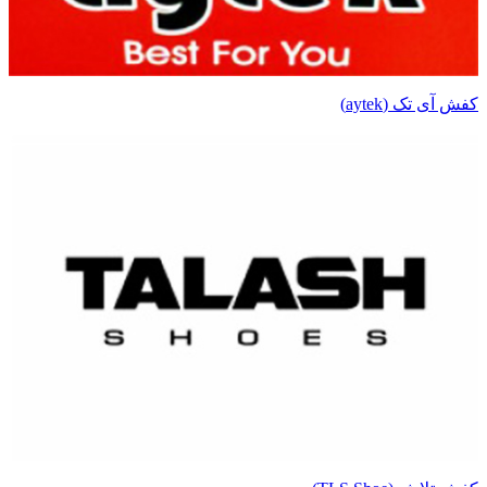
کفش آی تک (aytek)