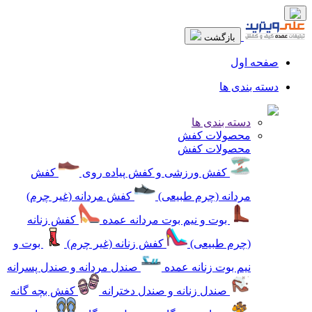
بازگشت
صفحه اول
دسته بندی ها
دسته بندی ها
محصولات کفش
محصولات کفش
کفش ورزشی و کفش پیاده روی
کفش
مردانه (چرم طبیعی)
کفش مردانه (غیر چرم)
بوت و نیم بوت مردانه عمده
کفش زنانه
(چرم طبیعی)
کفش زنانه (غیر چرم)
بوت و
نیم بوت زنانه عمده
صندل مردانه و صندل پسرانه
صندل زنانه و صندل دخترانه
کفش بچه گانه