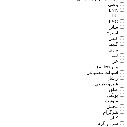
بافتی
EVA
PU
PVC
ساتن
استرج
کنفی
گلیمی
توری
لمه
خز
واتر (water)
اشبالت مصنوعی
راشل
شبرو طبیعی
طلق
پولکی
سوئیت
مخمل
هلوگرام
کتان
سرد و گرم