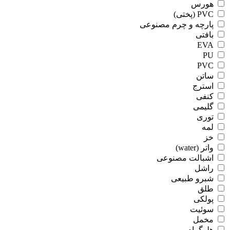
هورس
PVC (پختی)
پارچه و چرم مصنوعی
بافتی
EVA
PU
PVC
ساتن
استرج
کنفی
گلیمی
توری
لمه
خز
واتر (water)
اشبالت مصنوعی
راشل
شبرو طبیعی
طلق
پولکی
سوئیت
مخمل
هلوگرام