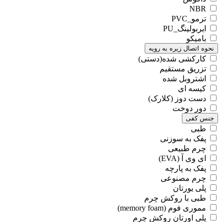
NBR
ترمو_PVC
ایربولینگ_PU
بامیکو
نحوه اتصال زیره به رویه
کارکشی شده(دستی)
تزریق مستقیم
اشتروبل شده
کیسه ای
دست دوز (کلارک)
دور دوخت
جنس کفی
طبی
پفک به سوزنی
چرم طبیعی
ای وی آ (EVA)
پفک به پارچه
چرم مصنوعی
پلی یورتان
طبی با روکش چرم
مموری فوم (memory foam)
پلی اورتان روکش چرم