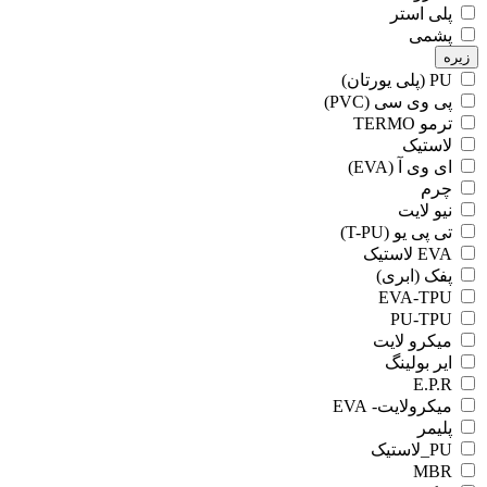
پلی استر
پشمی
زیره
PU (پلی یورتان)
پی وی سی (PVC)
ترمو TERMO
لاستیک
ای وی آ (EVA)
چرم
نیو لایت
تی پی یو (T-PU)
EVA لاستیک
پفک (ابری)
EVA-TPU
PU-TPU
میکرو لایت
ایر بولینگ
E.P.R
میکرولایت- EVA
پلیمر
PU_لاستیک
MBR