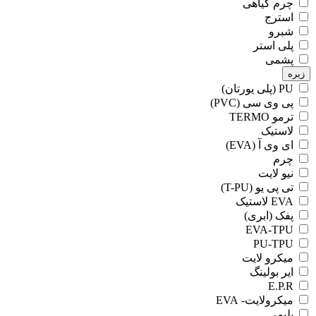
چرم گیاهی
استرج
شبرو
پلی استر
پشمی
زیره
PU (پلی یورتان)
پی وی سی (PVC)
ترمو TERMO
لاستیک
ای وی آ (EVA)
چرم
نیو لایت
تی پی یو (T-PU)
EVA لاستیک
پفک (ابری)
EVA-TPU
PU-TPU
میکرو لایت
ایر بولینگ
E.P.R
میکرولایت- EVA
پلیمر