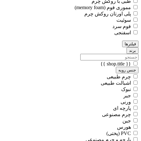
طبی با روکش چرم
مموری فوم (memory foam)
پلی اورتان روکش چرم
سوئیت
فوم سرد
اسفنجی
فیلترها
برند
{{ shop.title }}
جنس رویه
چرم طبیعی
اشبالت طبیعی
نبوک
جیر
ورنی
پارچه ای
چرم مصنوعی
جین
هورس
PVC (پختی)
پارچه و چرم مصنوعی