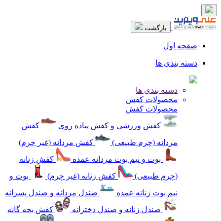
بازگشت
صفحه اول
دسته بندی ها
دسته بندی ها
محصولات کفش
محصولات کفش
کفش ورزشی و کفش پیاده روی
کفش
مردانه (چرم طبیعی)
کفش مردانه (غیر چرم)
بوت و نیم بوت مردانه عمده
کفش زنانه
(چرم طبیعی)
کفش زنانه (غیر چرم)
بوت و
نیم بوت زنانه عمده
صندل مردانه و صندل پسرانه
صندل زنانه و صندل دخترانه
کفش بچه گانه