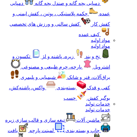
دمپایی بچه گانه و صندل بچه گانه
دمپایی
عمده
چکمه پلاستیکی ، پوتین ، کفش ایمنی و
کفش کار
کفش سالنی و ورزش های تخصصی
کیف عمده
مواد اولیه
مواد اولیه
نخ و بند
زیره، پاشنه و لژ
تکسون و
اشتروبل
پارچه، چرم طبیعی و مصنوعی
یراق‌آلات، فنر و شانک
شیمیایی و پلیمری
کفی و قدک
بسته‌بندی
واکس، پاشنه‌کش،
بوگیر کفش
چسب
خدمات تولید
خدمات تولید
ماشین آلات
تیغه سازی و قالب سازی زیره
چاپ و بسته بندی
لمینت پارچه
بافت