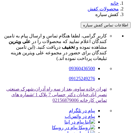
خانه
محصولات کفش
کفش سیاره
اطلاعات تماس کفش سیاره
کاربر گرامی، لطفا هنگام تماس و ارسال پیام به تامین
کنندگان اعلام نمایید که محصولات را در
علی ویترین
مشاهده نموده و
تخفیف
دریافت کنید. (این تامین
کنندگان برای حضور در مجموعه علی ویترین هزینه
تبلیغات پرداخت نموده اند.)
09360436500
09125249276
تهران جاده ساوه، بعد از سه راه آدران،شهرک صنعتی
نصیر آباد،خیابان دکتر حسابی 7 پلاک 1 /شماره های
تماس کارخانه 02156879006
پیام در تلگرام
پیام در واتس‌اپ
پیام در ایتا
پیام در روبیکا