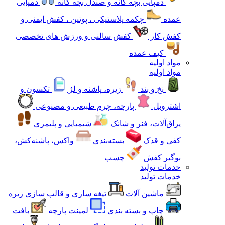
دمپایی بچه گانه و صندل بچه گانه
دمپایی
عمده
چکمه پلاستیکی ، پوتین ، کفش ایمنی و
کفش کار
کفش سالنی و ورزش های تخصصی
کیف عمده
مواد اولیه
مواد اولیه
نخ و بند
زیره، پاشنه و لژ
تکسون و
اشتروبل
پارچه، چرم طبیعی و مصنوعی
یراق‌آلات، فنر و شانک
شیمیایی و پلیمری
کفی و قدک
بسته‌بندی
واکس، پاشنه‌کش،
بوگیر کفش
چسب
خدمات تولید
خدمات تولید
ماشین آلات
تیغه سازی و قالب سازی زیره
چاپ و بسته بندی
لمینت پارچه
بافت