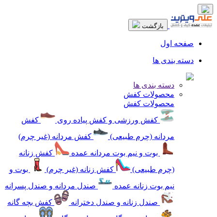
بازگشت
صفحه اول
دسته بندی ها
دسته بندی ها
محصولات کفش
محصولات کفش
کفش ورزشی و کفش پیاده روی
کفش
مردانه (چرم طبیعی)
کفش مردانه (غیر چرم)
بوت و نیم بوت مردانه عمده
کفش زنانه
(چرم طبیعی)
کفش زنانه (غیر چرم)
بوت و
نیم بوت زنانه عمده
صندل مردانه و صندل پسرانه
صندل زنانه و صندل دخترانه
کفش بچه گانه