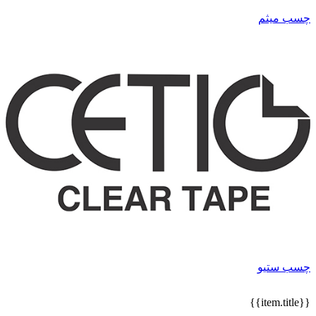
چسب میثم
چسب ستیو
{{item.title}}