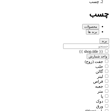
چسب
چسب
محصولات
برند ها
برند
{{ shop.title }}
واحد شمارش
جفت (زوج)
حلب
گالن
لیتر
قراص
جعبه
متر
پا
دوک
ورق