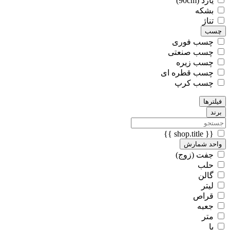
یارد (90cm)
بشکه
تناژ
چسب
چسب فوری
چسب صنعتی
چسب زیره
چسب قطره ای
چسب کرپ
فیلترها
برند
{{ shop.title }}
واحد شمارش
جفت (زوج)
حلب
گالن
لیتر
قراص
جعبه
متر
پا