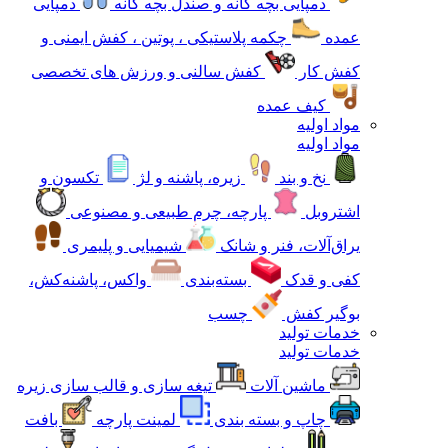
دمپایی بچه گانه و صندل بچه گانه
دمپایی
عمده
چکمه پلاستیکی ، پوتین ، کفش ایمنی و
کفش کار
کفش سالنی و ورزش های تخصصی
کیف عمده
مواد اولیه
مواد اولیه
نخ و بند
زیره، پاشنه و لژ
تکسون و
اشتروبل
پارچه، چرم طبیعی و مصنوعی
یراق‌آلات، فنر و شانک
شیمیایی و پلیمری
کفی و قدک
بسته‌بندی
واکس، پاشنه‌کش،
بوگیر کفش
چسب
خدمات تولید
خدمات تولید
ماشین آلات
تیغه سازی و قالب سازی زیره
چاپ و بسته بندی
لمینت پارچه
بافت