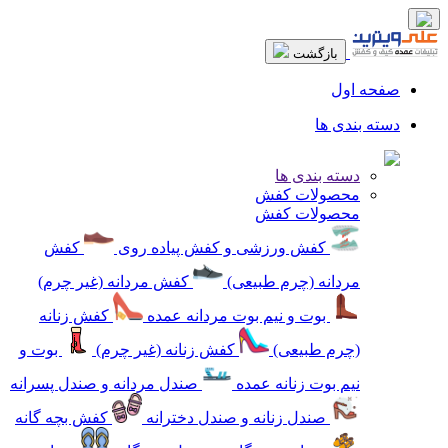
بازگشت
صفحه اول
دسته بندی ها
دسته بندی ها
محصولات کفش
محصولات کفش
کفش ورزشی و کفش پیاده روی
کفش
مردانه (چرم طبیعی)
کفش مردانه (غیر چرم)
بوت و نیم بوت مردانه عمده
کفش زنانه
(چرم طبیعی)
کفش زنانه (غیر چرم)
بوت و
نیم بوت زنانه عمده
صندل مردانه و صندل پسرانه
صندل زنانه و صندل دخترانه
کفش بچه گانه