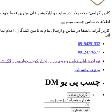
کاربر گرامی: محصولات در سایت و اپلیکیشن علی ویترین فقط جهت
اطلاعات تماس چسب میثم
کاربر گرامی:لطفا در تماس و ارسال پیام به تامین کنندگان، اعلام نم
اند.
09194291532
09124776577
تهران خیابان خیام روبروی بازار پاچنار کوچه جواد مبرا پلاک ۱۹ واحد ۴
پیام در واتس‌اپ
چسب پی یو DM
گزارش تخلف
شماره همراه :
{{ err }}
ثبت شماره