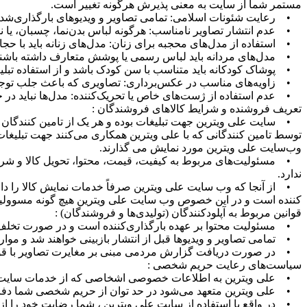
مستمر شما از سایت به معنی پذیرش هرگونه تغییر است.
• رعایت شئونات اسلامی: تمامی تصاویر و ویدیوهای بارگذاری‌شده 
• عدم انتشار تصاویر نامناسب: هرگونه لباس بدن‌نما، چسبان، یا نی
• استفاده از مدل‌های محجبه برای زنان: مدل‌های زنانه باید با حج
• مدل‌های مردانه باید لباس رسمی یا پوشش متعارف داشته باشند: 
• پوشاک کودکانه باید متناسب با سن کودک باشد و از استفاده تبلیغ
• زاویه‌های مناسب در عکس‌برداری: تصاویری که باعث جلب توجه
• عدم استفاده از ژست‌های خاص یا تحریک‌کننده: مدل‌ها نباید در ح
تعریف فروشنده و شرایط کالاهای فروشندگان :
• سایت علی ویترین جهت تبلیغات بوده و هر یک از تامین کنندگان 
توسط تامین کنندگانی که با علی ویترین همکاری می‌کنند جهت تبلیغات
وب‌سایت علی ویترین مورد نمایش می گذارند.
• مسئولیت‌های مربوط به کیفیت، قیمت، محتوا، تحویل کالا و ش
ندارد.
• از آنجا که وب سایت علی ویترین صرفاً خدمات نمایش کالا را دا
کننده است و در این خصوص وب سایت علی ویترین هیچ گونه مسوولیتی 
قوانین مربوط به آپلودکنندگان (تولیدی‌ها و فروشندگان) :
• مسئولیت محتوا بر عهده بارگذاری‌کننده است و در صورت تخلف
• تمامی تصاویر و ویدیوها قبل از انتشار بازبینی خواهند شد و موار
• در صورت دریافت گزارش مردمی مبنی بر مغایرت تصاویر با قوا
سیاست‌های رعایت حریم شخصی :
• علی ویترین به اطلاعات خصوصی اشخاصى که از خدمات سایت استف
• علی ویترین متعهد می‌شود در حد توان از حریم شخصی شما دفاع کند
• در واقع با استفاده از سایت علی ویترین ، شما رضایت خود را از