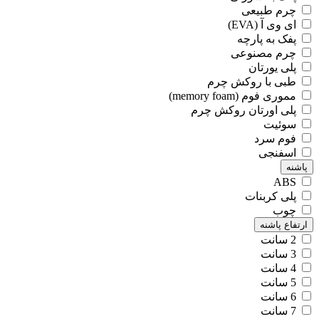
چرم طبیعی
ای وی آ (EVA)
پفک به پارچه
چرم مصنوعی
پلی یورتان
طبی با روکش چرم
مموری فوم (memory foam)
پلی اورتان روکش چرم
سوئیت
فوم سرد
اسفنجی
پاشنه
ABS
پلی کربنات
چوب
ارتفاع پاشنه
2 سانت
3 سانت
4 سانت
5 سانت
6 سانت
7 سانت