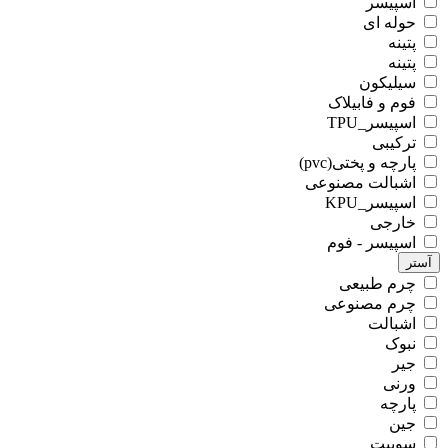
اسپیسر
حوله ای
پتینه
پتینه
سیلیکون
فوم و فابیلاک
اسپیسر_TPU
ترکیبی
پارچه و پختی(pvc)
اشبالت مصنوعی
اسپیسر_KPU
خارجی
اسپیسر - فوم
آستر
چرم طبیعی
چرم مصنوعی
اشبالت
نبوک
جیر
ورنی
پارچه
جین
سوییت