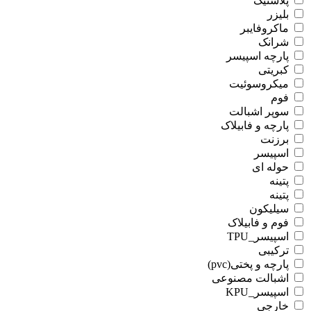
پلاستیک
بلیزر
ماکروفایبر
شرانک
پارچه اسپیسر
کبریتی
میکروسوئیت
فوم
سوپر اشبالت
پارچه و فابیلاک
برزنت
اسپیسر
حوله ای
پتینه
پتینه
سیلیکون
فوم و فابیلاک
اسپیسر_TPU
ترکیبی
پارچه و پختی(pvc)
اشبالت مصنوعی
اسپیسر_KPU
خارجی