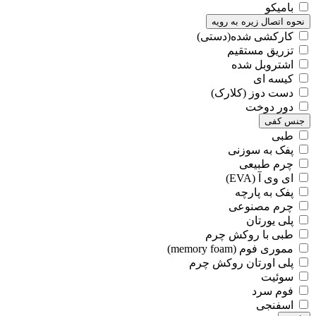
بامیکو
نحوه اتصال زیره به رویه
کارکشی شده(دستی)
تزریق مستقیم
اشتروبل شده
کیسه ای
دست دوز (کلارک)
دور دوخت
جنس کفی
طبی
پفک به سوزنی
چرم طبیعی
ای وی آ (EVA)
پفک به پارچه
چرم مصنوعی
پلی یورتان
طبی با روکش چرم
مموری فوم (memory foam)
پلی اورتان روکش چرم
سوئیت
فوم سرد
اسفنجی