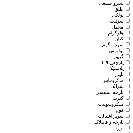
شبرو طبیعی
طلق
پولکی
سوئیت
مخمل
هلوگرام
کتان
سرد و گرم
پولیشی
گیپور
پارچه_TPU
پلاستیک
بلیزر
ماکروفایبر
شرانک
پارچه اسپیسر
کبریتی
میکروسوئیت
فوم
سوپر اشبالت
پارچه و فابیلاک
برزنت