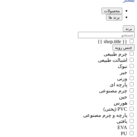
محصولات
برند ها
برند
{{ shop.title }}
جنس رویه
چرم طبیعی
اشبالت طبیعی
نبوک
جیر
ورنی
پارچه ای
چرم مصنوعی
جین
هورس
PVC (پختی)
پارچه و چرم مصنوعی
بافتی
EVA
PU