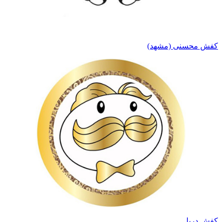
کفش محسنی (مشهد)
کفش دریا