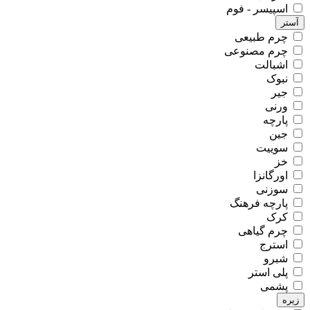
اسپیسر - فوم
آستر
چرم طبیعی
چرم مصنوعی
اشبالت
نبوک
جیر
ورنی
پارچه
جین
سوییت
خز
اورگانزا
سوزنی
پارچه فرهنگ
کرک
چرم گیاهی
استرج
شبرو
پلی استر
پشمی
زیره