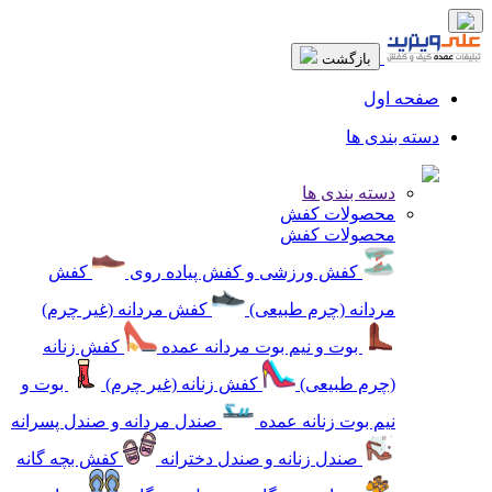
بازگشت
صفحه اول
دسته بندی ها
دسته بندی ها
محصولات کفش
محصولات کفش
کفش ورزشی و کفش پیاده روی
کفش
مردانه (چرم طبیعی)
کفش مردانه (غیر چرم)
بوت و نیم بوت مردانه عمده
کفش زنانه
(چرم طبیعی)
کفش زنانه (غیر چرم)
بوت و
نیم بوت زنانه عمده
صندل مردانه و صندل پسرانه
صندل زنانه و صندل دخترانه
کفش بچه گانه