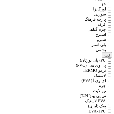
خز
اورگانزا
سوزنی
پارچه فرهنگ
کرک
چرم گیاهی
استرج
شبرو
پلی استر
پشمی
زیره
PU (پلی یورتان)
پی وی سی (PVC)
ترمو TERMO
لاستیک
ای وی آ (EVA)
چرم
نیو لایت
تی پی یو (T-PU)
EVA لاستیک
پفک (ابری)
EVA-TPU