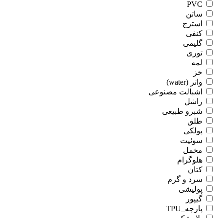
PVC
ساتن
استرج
کنفی
گلیمی
توری
لمه
خز
واتر (water)
اشبالت مصنوعی
راشل
شبرو طبیعی
طلق
پولکی
سوئیت
مخمل
هلوگرام
کتان
سرد و گرم
پولیشی
گیپور
پارچه_TPU