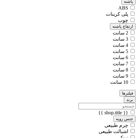
پاشنه
ABS
پلی کربنات
چوب
ارتفاع پاشنه
2 سانت
3 سانت
4 سانت
5 سانت
6 سانت
7 سانت
8 سانت
9 سانت
10 سانت
فیلترها
برند
{{ shop.title }}
جنس رویه
چرم طبیعی
اشبالت طبیعی
نبوک