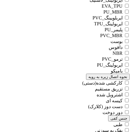
ایربولینگ_لاستیک
EVA_TPU
PU_MBR
ایربلویینگ_PVC
ایربولینگ_TPU
پلیمر_PU
PVC_MBR
بوست
دافوس
NBR
ترمو_PVC
ایربولینگ_PU
بامیکو
نحوه اتصال زیره به رویه
کارکشی شده(دستی)
تزریق مستقیم
اشتروبل شده
کیسه ای
دست دوز (کلارک)
دور دوخت
جنس کفی
طبی
پفک به سوزنی