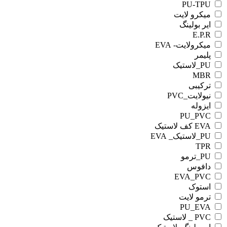
PU-TPU
میکرو لایت
ایر بولینگ
E.P.R
میکرولایت- EVA
پلیمر
PU_لاستیک
MBR
ترکیبی
نیولایت_PVC
ایزوله
PU_PVC
EVA کف لاستیک
PU_لاستیک_ EVA
TPR
PU_ترمو
دافوس
EVA_PVC
استوک
ترمو لایت
PU_EVA
PVC _ لاستیک