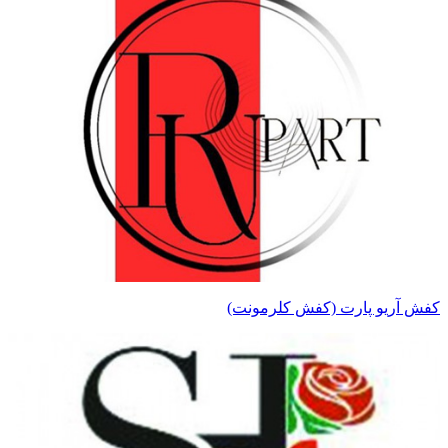
کفش آریو پارت (کفش کلرمونت)