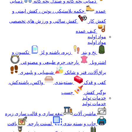
دمپایی بچه گانه و صندل بچه گانه
دمپایی
عمده
چکمه پلاستیکی ، پوتین ، کفش ایمنی و
کفش کار
کفش سالنی و ورزش های تخصصی
کیف عمده
مواد اولیه
مواد اولیه
نخ و بند
زیره، پاشنه و لژ
تکسون و
اشتروبل
پارچه، چرم طبیعی و مصنوعی
یراق‌آلات، فنر و شانک
شیمیایی و پلیمری
کفی و قدک
بسته‌بندی
واکس، پاشنه‌کش،
بوگیر کفش
چسب
خدمات تولید
خدمات تولید
ماشین آلات
تیغه سازی و قالب سازی زیره
چاپ و بسته بندی
لمینت پارچه
بافت