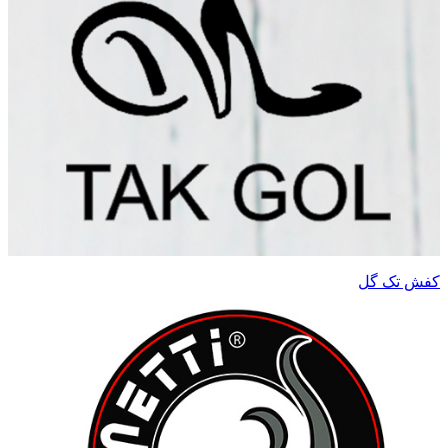
کفش تک گل