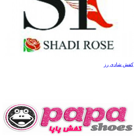
کفش شادی رز