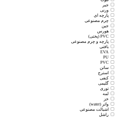
جیر
ورنی
پارچه ای
چرم مصنوعی
جین
هورس
PVC (پختی)
پارچه و چرم مصنوعی
بافتی
EVA
PU
PVC
ساتن
استرج
کنفی
گلیمی
توری
لمه
خز
واتر (water)
اشبالت مصنوعی
راشل