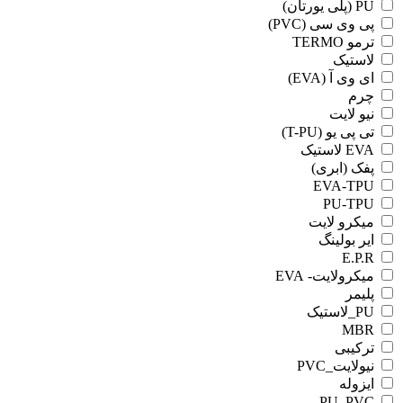
PU (پلی یورتان)
پی وی سی (PVC)
ترمو TERMO
لاستیک
ای وی آ (EVA)
چرم
نیو لایت
تی پی یو (T-PU)
EVA لاستیک
پفک (ابری)
EVA-TPU
PU-TPU
میکرو لایت
ایر بولینگ
E.P.R
میکرولایت- EVA
پلیمر
PU_لاستیک
MBR
ترکیبی
نیولایت_PVC
ایزوله
PU_PVC