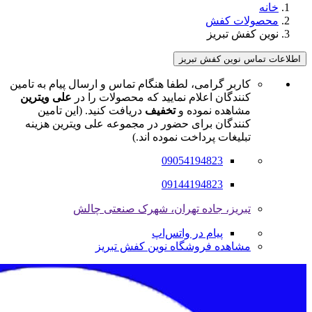
خانه
محصولات کفش
نوین کفش تبریز
اطلاعات تماس نوین کفش تبریز
کاربر گرامی، لطفا هنگام تماس و ارسال پیام به تامین
کنندگان اعلام نمایید که محصولات را در
علی ویترین
مشاهده نموده و
تخفیف
دریافت کنید. (این تامین
کنندگان برای حضور در مجموعه علی ویترین هزینه
تبلیغات پرداخت نموده اند.)
09054194823
09144194823
تبریز، جاده تهران، شهرک صنعتی چالش
پیام در واتس‌اپ
مشاهده فروشگاه نوین کفش تبریز