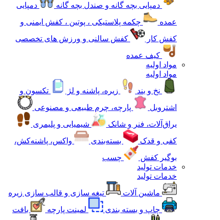
دمپایی بچه گانه و صندل بچه گانه
دمپایی
عمده
چکمه پلاستیکی ، پوتین ، کفش ایمنی و
کفش کار
کفش سالنی و ورزش های تخصصی
کیف عمده
مواد اولیه
مواد اولیه
نخ و بند
زیره، پاشنه و لژ
تکسون و
اشتروبل
پارچه، چرم طبیعی و مصنوعی
یراق‌آلات، فنر و شانک
شیمیایی و پلیمری
کفی و قدک
بسته‌بندی
واکس، پاشنه‌کش،
بوگیر کفش
چسب
خدمات تولید
خدمات تولید
ماشین آلات
تیغه سازی و قالب سازی زیره
چاپ و بسته بندی
لمینت پارچه
بافت