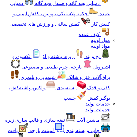
دمپایی بچه گانه و صندل بچه گانه
دمپایی
عمده
چکمه پلاستیکی ، پوتین ، کفش ایمنی و
کفش کار
کفش سالنی و ورزش های تخصصی
کیف عمده
مواد اولیه
مواد اولیه
نخ و بند
زیره، پاشنه و لژ
تکسون و
اشتروبل
پارچه، چرم طبیعی و مصنوعی
یراق‌آلات، فنر و شانک
شیمیایی و پلیمری
کفی و قدک
بسته‌بندی
واکس، پاشنه‌کش،
بوگیر کفش
چسب
خدمات تولید
خدمات تولید
ماشین آلات
تیغه سازی و قالب سازی زیره
چاپ و بسته بندی
لمینت پارچه
بافت