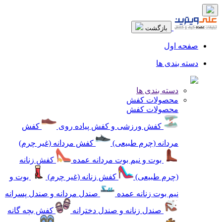
بازگشت
صفحه اول
دسته بندی ها
دسته بندی ها
محصولات کفش
محصولات کفش
کفش ورزشی و کفش پیاده روی
کفش
مردانه (چرم طبیعی)
کفش مردانه (غیر چرم)
بوت و نیم بوت مردانه عمده
کفش زنانه
(چرم طبیعی)
کفش زنانه (غیر چرم)
بوت و
نیم بوت زنانه عمده
صندل مردانه و صندل پسرانه
صندل زنانه و صندل دخترانه
کفش بچه گانه