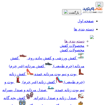
بازگشت
صفحه اول
دسته بندی ها
دسته بندی ها
محصولات کفش
محصولات کفش
کفش ورزشی و کفش پیاده روی
کفش
مردانه (چرم طبیعی)
کفش مردانه (غیر چرم)
بوت و نیم بوت مردانه عمده
کفش زنانه
(چرم طبیعی)
کفش زنانه (غیر چرم)
بوت و
نیم بوت زنانه عمده
صندل مردانه و صندل پسرانه
صندل زنانه و صندل دخترانه
کفش بچه گانه