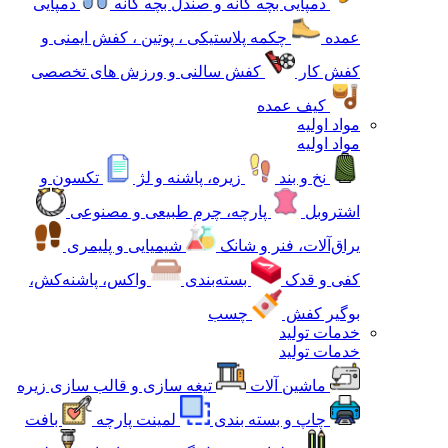
دمپایی بچه گانه و صندل بچه گانه
دمپایی
عمده
چکمه پلاستیکی ، پوتین ، کفش ایمنی و
کفش کار
کفش سالنی و ورزش های تخصصی
کیف عمده
مواد اولیه
مواد اولیه
نخ و بند
زیره، پاشنه و لژ
تکسون و
اشتروبل
پارچه، چرم طبیعی و مصنوعی
یراق‌آلات، فنر و شانک
شیمیایی و پلیمری
کفی و قدک
بسته‌بندی
واکس، پاشنه‌کش،
بوگیر کفش
چسب
خدمات تولید
خدمات تولید
ماشین آلات
تیغه سازی و قالب سازی زیره
چاپ و بسته بندی
لمینت پارچه
بافت