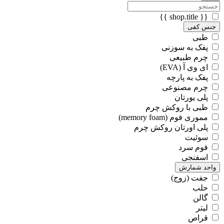
{{ shop.title }}
جنس کفی
طبی
پفک به سوزنی
چرم طبیعی
ای وی آ (EVA)
پفک به پارچه
چرم مصنوعی
پلی یورتان
طبی با روکش چرم
مموری فوم (memory foam)
پلی اورتان روکش چرم
سوئیت
فوم سرد
اسفنجی
واحد شمارش
جفت (زوج)
حلب
گالن
لیتر
قراص