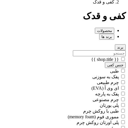
کفی و قدک
کفی و قدک
محصولات
برند ها
برند
{{ shop.title }}
جنس کفی
طبی
پفک به سوزنی
چرم طبیعی
ای وی آ (EVA)
پفک به پارچه
چرم مصنوعی
پلی یورتان
طبی با روکش چرم
مموری فوم (memory foam)
پلی اورتان روکش چرم