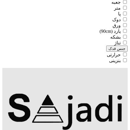
جعبه
متر
پا
دوک
ورق
یارد (90cm)
بشکه
تناژ
جنس قدک
حرارتی
بنزینی