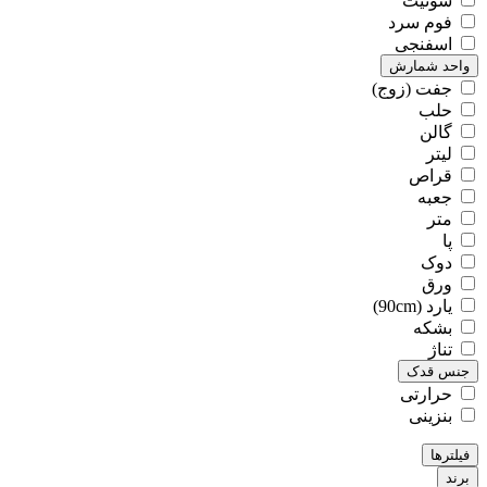
سوئیت
فوم سرد
اسفنجی
واحد شمارش
جفت (زوج)
حلب
گالن
لیتر
قراص
جعبه
متر
پا
دوک
ورق
یارد (90cm)
بشکه
تناژ
جنس قدک
حرارتی
بنزینی
فیلترها
برند