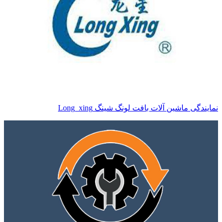
نمایندگی ماشین آلات بافت لونگ شینگ Long_xing