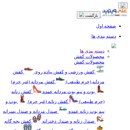
بازگشت
صفحه اول
دسته بندی ها
دسته بندی ها
محصولات کفش
محصولات کفش
کفش ورزشی و کفش پیاده روی
کفش
مردانه (چرم طبیعی)
کفش مردانه (غیر چرم)
بوت و نیم بوت مردانه عمده
کفش زنانه
(چرم طبیعی)
کفش زنانه (غیر چرم)
بوت و
نیم بوت زنانه عمده
صندل مردانه و صندل پسرانه
صندل زنانه و صندل دخترانه
کفش بچه گانه