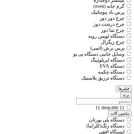
میکسر دوجداره
گرم خانه (oven)
پرس باد پنوماتیک
چرخ دور دوز
چرخ درشت دوز
چرخ نما دوز
دستگاه لویس رویه
چرخ زیگزال
پرس برش (اتمی)
وسایل جانبی دستگاه پی یو
دستگاه ایربلوئینگ
دستگاه EVA
دستگاه چکمه
دستگاه تزریق پلاستیک
فیلترها
برند
{{ shop.title }}
ماشین آلات
دستگاه پلی یورتان
دستگاه رنگ(کلراما)
ایستگاه افقی