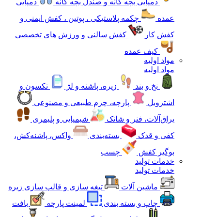
دمپایی بچه گانه و صندل بچه گانه
دمپایی
عمده
چکمه پلاستیکی ، پوتین ، کفش ایمنی و
کفش کار
کفش سالنی و ورزش های تخصصی
کیف عمده
مواد اولیه
مواد اولیه
نخ و بند
زیره، پاشنه و لژ
تکسون و
اشتروبل
پارچه، چرم طبیعی و مصنوعی
یراق‌آلات، فنر و شانک
شیمیایی و پلیمری
کفی و قدک
بسته‌بندی
واکس، پاشنه‌کش،
بوگیر کفش
چسب
خدمات تولید
خدمات تولید
ماشین آلات
تیغه سازی و قالب سازی زیره
چاپ و بسته بندی
لمینت پارچه
بافت