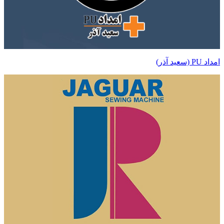
امداد PU (سعید آذر)