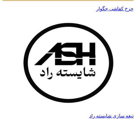
چرخ کفاشی جگوار
تیغه سازی شایسته راد