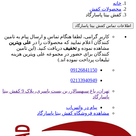
خانه
محصولات کفش
کفش بیتا پاسارگاد
اطلاعات تماس کفش بیتا پاسارگاد
کاربر گرامی، لطفا هنگام تماس و ارسال پیام به تامین
کنندگان اعلام نمایید که محصولات را در
علی ویترین
مشاهده نموده و
تخفیف
دریافت کنید. (این تامین
کنندگان برای حضور در مجموعه علی ویترین هزینه
تبلیغات پرداخت نموده اند.)
09126841150
02133940949
تهران، باغ سپهسالار، بن بست یاسری، پلاک 9 کفش بیتا
پاسارگاد
پیام در واتس‌اپ
مشاهده فروشگاه کفش بیتا پاسارگاد