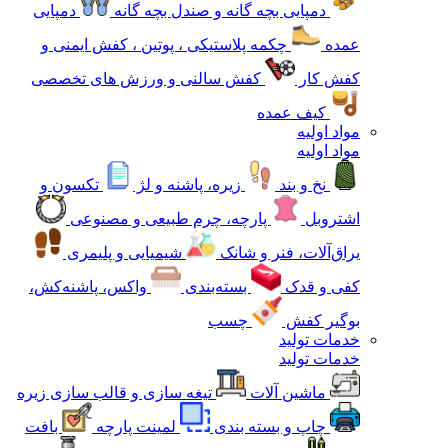
دمپایی بچه گانه و صندل بچه گانه
دمپایی
عمده
چکمه پلاستیکی ، پوتین ، کفش ایمنی و
کفش کار
کفش سالنی و ورزش های تخصصی
کیف عمده
مواد اولیه
مواد اولیه
نخ و بند
زیره، پاشنه و لژ
تکسون و
اشتروبل
پارچه، چرم طبیعی و مصنوعی
یراق‌آلات، فنر و شانک
شیمیایی و پلیمری
کفی و قدک
بسته‌بندی
واکس، پاشنه‌کش،
بوگیر کفش
چسب
خدمات تولید
خدمات تولید
ماشین آلات
تیغه سازی و قالب سازی زیره
چاپ و بسته بندی
لمینت پارچه
بافت