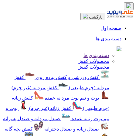
بازگشت
صفحه اول
دسته بندی ها
دسته بندی ها
محصولات کفش
محصولات کفش
کفش ورزشی و کفش پیاده روی
کفش
مردانه (چرم طبیعی)
کفش مردانه (غیر چرم)
بوت و نیم بوت مردانه عمده
کفش زنانه
(چرم طبیعی)
کفش زنانه (غیر چرم)
بوت و
نیم بوت زنانه عمده
صندل مردانه و صندل پسرانه
صندل زنانه و صندل دخترانه
کفش بچه گانه