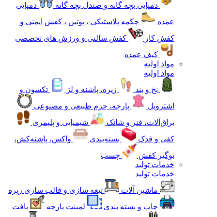
دمپایی بچه گانه و صندل بچه گانه
دمپایی
عمده
چکمه پلاستیکی ، پوتین ، کفش ایمنی و
کفش کار
کفش سالنی و ورزش های تخصصی
کیف عمده
مواد اولیه
مواد اولیه
نخ و بند
زیره، پاشنه و لژ
تکسون و
اشتروبل
پارچه، چرم طبیعی و مصنوعی
یراق‌آلات، فنر و شانک
شیمیایی و پلیمری
کفی و قدک
بسته‌بندی
واکس، پاشنه‌کش،
بوگیر کفش
چسب
خدمات تولید
خدمات تولید
ماشین آلات
تیغه سازی و قالب سازی زیره
چاپ و بسته بندی
لمینت پارچه
بافت