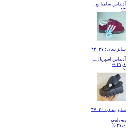
آدیداس سامبا نع...
۱۳
سایز بندی : ۳۷_۴۴
آدیداس اسپزیال...
۴۷٫۶ %
۲
سایز بندی : ۴۰_۳۷
نیو پایپی
۴۷٫۶ %