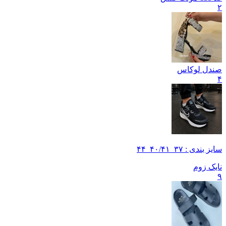
۲
صندل لوکاس
۴
سایز بندی : ۳۷_۴۰/۴۱_۴۴
نایک زوم
۹