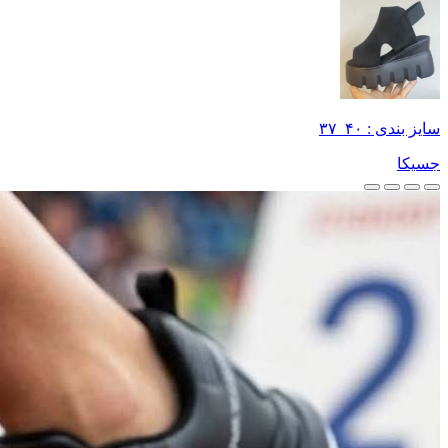
سایز بندی : ۴۰_۳۷
جسیکا