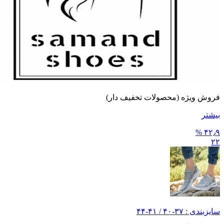
فروش ویژه (محصولات تخفیف دار)
بیشتر
۴۲٫۹ %
۲۲
سایز‌بندی : ۳۷-۴۰ / ۴۱-۴۴