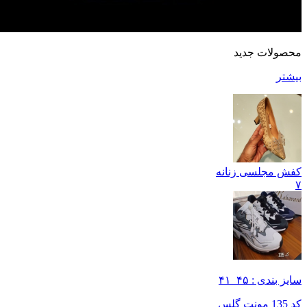
محصولات جدید
بیشتر
کفش مجلسی زنانه
۷
سایز بندی : ۴۵_۴۱
کد 135 مونت گلس