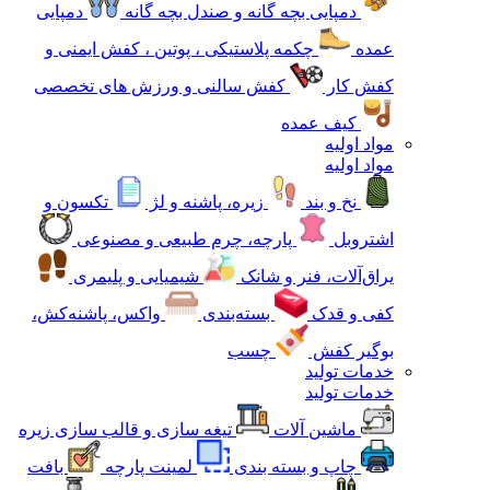
دمپایی بچه گانه و صندل بچه گانه
دمپایی
عمده
چکمه پلاستیکی ، پوتین ، کفش ایمنی و
کفش کار
کفش سالنی و ورزش های تخصصی
کیف عمده
مواد اولیه
مواد اولیه
نخ و بند
زیره، پاشنه و لژ
تکسون و
اشتروبل
پارچه، چرم طبیعی و مصنوعی
یراق‌آلات، فنر و شانک
شیمیایی و پلیمری
کفی و قدک
بسته‌بندی
واکس، پاشنه‌کش،
بوگیر کفش
چسب
خدمات تولید
خدمات تولید
ماشین آلات
تیغه سازی و قالب سازی زیره
چاپ و بسته بندی
لمینت پارچه
بافت