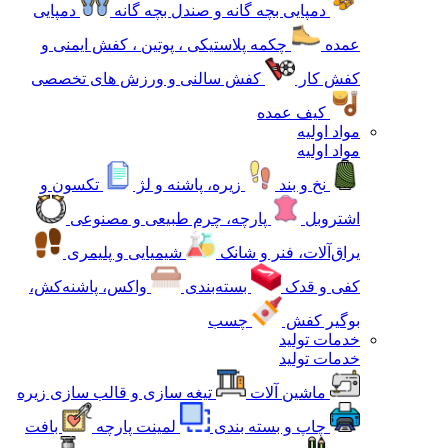
دمپایی بچه گانه و صندل بچه گانه
دمپایی
عمده
چکمه پلاستیکی ، پوتین ، کفش ایمنی و
کفش کار
کفش سالنی و ورزش های تخصصی
کیف عمده
مواد اولیه
مواد اولیه
نخ و بند
زیره، پاشنه و لژ
تکسون و
اشتروبل
پارچه، چرم طبیعی و مصنوعی
یراق‌آلات، فنر و شانک
شیمیایی و پلیمری
کفی و قدک
بسته‌بندی
واکس، پاشنه‌کش،
بوگیر کفش
چسب
خدمات تولید
خدمات تولید
ماشین آلات
تیغه سازی و قالب سازی زیره
چاپ و بسته بندی
لمینت پارچه
بافت