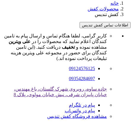
خانه
محصولات کفش
کفش تندیس
اطلاعات تماس کفش تندیس
کاربر گرامی، لطفا هنگام تماس و ارسال پیام به تامین
کنندگان اعلام نمایید که محصولات را در
علی ویترین
مشاهده نموده و
تخفیف
دریافت کنید. (این تامین
کنندگان برای حضور در مجموعه علی ویترین هزینه
تبلیغات پرداخت نموده اند.)
09124576125
09354284697
جاده ساوه، روبروی شهرک گلستان، باغ مهندس،
خیابان پاییزان شرقی، نبش خیابان مولوی، پلاک 8
پیام در تلگرام
پیام در واتس‌اپ
مشاهده فروشگاه کفش تندیس