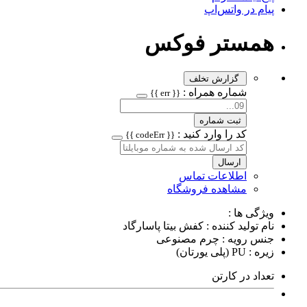
پیام در واتس‌اپ
همستر فوکس
گزارش تخلف
شماره همراه :
{{ err }}
ثبت شماره
کد را وارد کنید :
{{ codeErr }}
ارسال
اطلاعات تماس
مشاهده فروشگاه
ویژگی ها :
نام تولید کننده : کفش بیتا پاسارگاد
جنس رویه : چرم مصنوعی
زیره : PU (پلی یورتان)
تعداد در کارتن