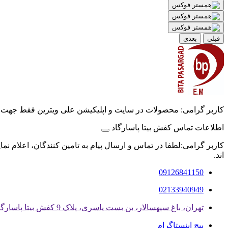
قبلی
بعدی
کاربر گرامی: محصولات در سایت و اپلیکیشن علی ویترین فقط جهت
اطلاعات تماس کفش بیتا پاسارگاد
کاربر گرامی:لطفا در تماس و ارسال پیام به تامین کنندگان، اعلام نم
اند.
09126841150
02133940949
تهران، باغ سپهسالار، بن بست یاسری، پلاک 9 کفش بیتا پاسارگاد
پیج اینستاگرام