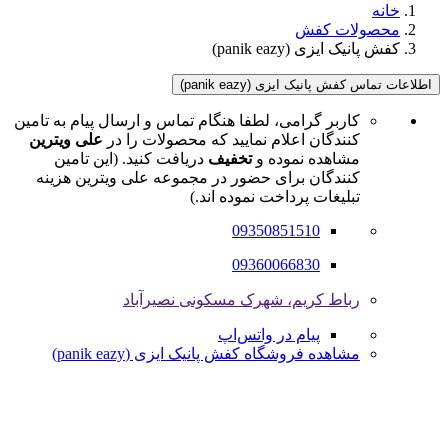
خانه
محصولات کفش
کفش پانیک ایزی (panik eazy)
اطلاعات تماس کفش پانیک ایزی (panik eazy)
کاربر گرامی، لطفا هنگام تماس و ارسال پیام به تامین
کنندگان اعلام نمایید که محصولات را در
علی ویترین
مشاهده نموده و
تخفیف
دریافت کنید. (این تامین
کنندگان برای حضور در مجموعه علی ویترین هزینه
تبلیغات پرداخت نموده اند.)
09350851510
09360066830
رباط کریم، شهرک مسکونی نصیرآباد
پیام در واتس‌اپ
مشاهده فروشگاه کفش پانیک ایزی (panik eazy)