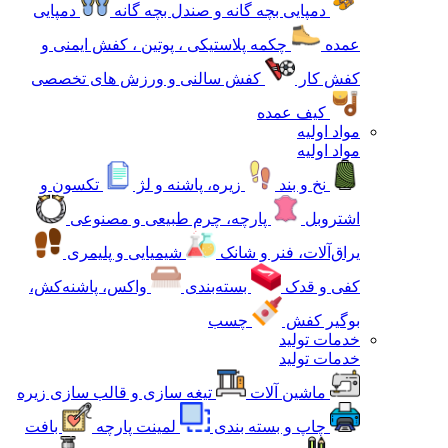
دمپایی بچه گانه و صندل بچه گانه
دمپایی
عمده
چکمه پلاستیکی ، پوتین ، کفش ایمنی و
کفش کار
کفش سالنی و ورزش های تخصصی
کیف عمده
مواد اولیه
مواد اولیه
نخ و بند
زیره، پاشنه و لژ
تکسون و
اشتروبل
پارچه، چرم طبیعی و مصنوعی
یراق‌آلات، فنر و شانک
شیمیایی و پلیمری
کفی و قدک
بسته‌بندی
واکس، پاشنه‌کش،
بوگیر کفش
چسب
خدمات تولید
خدمات تولید
ماشین آلات
تیغه سازی و قالب سازی زیره
چاپ و بسته بندی
لمینت پارچه
بافت