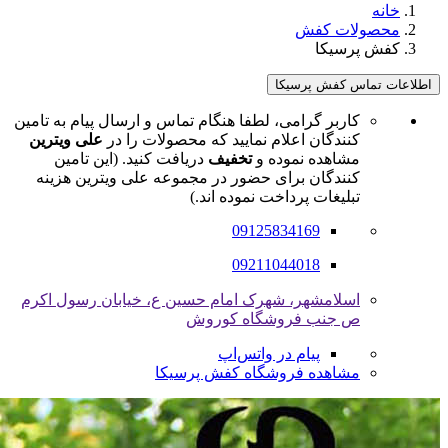
خانه
محصولات کفش
کفش پرسیکا
اطلاعات تماس کفش پرسیکا
کاربر گرامی، لطفا هنگام تماس و ارسال پیام به تامین
کنندگان اعلام نمایید که محصولات را در
علی ویترین
مشاهده نموده و
تخفیف
دریافت کنید. (این تامین
کنندگان برای حضور در مجموعه علی ویترین هزینه
تبلیغات پرداخت نموده اند.)
09125834169
09211044018
اسلامشهر، شهرک امام حسین ع، خیابان رسول اکرم
ص جنب فروشگاه کوروش
پیام در واتس‌اپ
مشاهده فروشگاه کفش پرسیکا