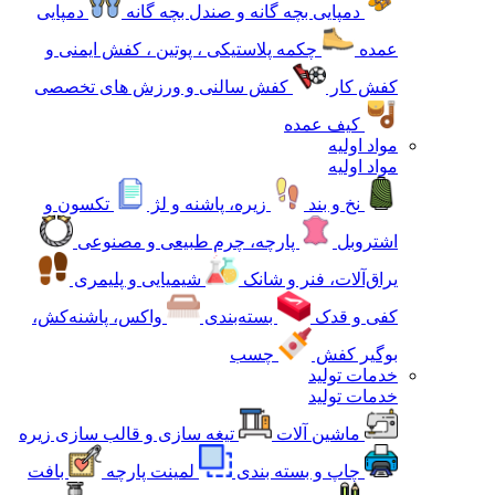
دمپایی بچه گانه و صندل بچه گانه
دمپایی
عمده
چکمه پلاستیکی ، پوتین ، کفش ایمنی و
کفش کار
کفش سالنی و ورزش های تخصصی
کیف عمده
مواد اولیه
مواد اولیه
نخ و بند
زیره، پاشنه و لژ
تکسون و
اشتروبل
پارچه، چرم طبیعی و مصنوعی
یراق‌آلات، فنر و شانک
شیمیایی و پلیمری
کفی و قدک
بسته‌بندی
واکس، پاشنه‌کش،
بوگیر کفش
چسب
خدمات تولید
خدمات تولید
ماشین آلات
تیغه سازی و قالب سازی زیره
چاپ و بسته بندی
لمینت پارچه
بافت