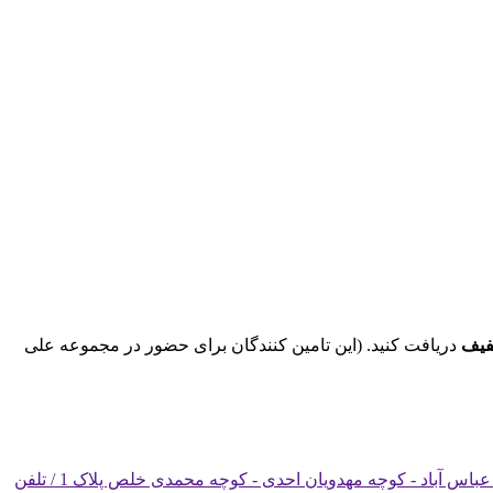
فیف
دریافت کنید. (این تامین کنندگان برای حضور در مجموعه علی
تهران - خیابان خیام - روبروی پاچنار - کوچه کارکن اساسی - پلاک 113و 22 / آدرس کارخانه : تهران - خیابان خیام - روبروی بازار عباس آباد - کوچه مهدویان احدی - کوچه محمدی خلص پلاک 1 / تلفن