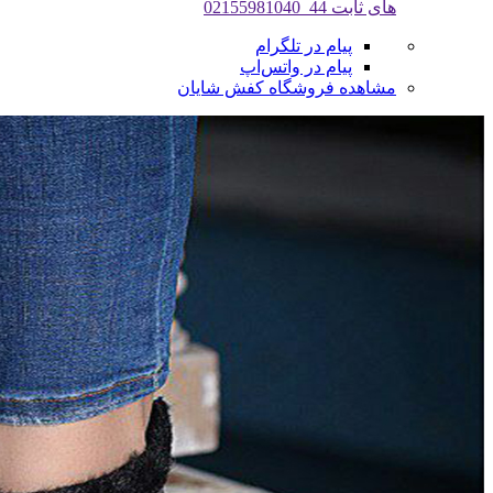
های ثابت 44_02155981040
پیام در تلگرام
پیام در واتس‌اپ
مشاهده فروشگاه کفش شایان