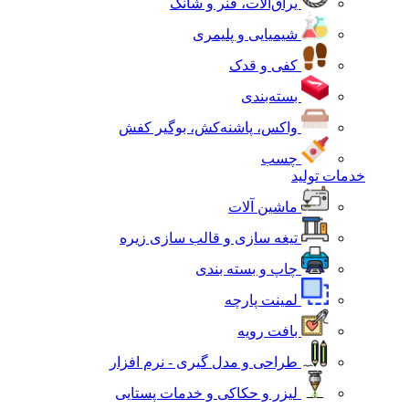
یراق‌آلات، فنر و شانک
شیمیایی و پلیمری
کفی و قدک
بسته‌بندی
واکس، پاشنه‌کش، بوگیر کفش
چسب
خدمات تولید
ماشین آلات
تیغه سازی و قالب سازی زیره
چاپ و بسته بندی
لمینت پارچه
بافت رویه
طراحی و مدل گیری - نرم افزار
لیزر و حکاکی و خدمات پستایی