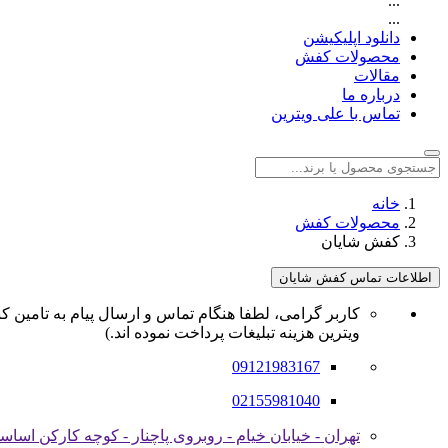
...
...
دانلود اپلیکیشن
محصولات کفش
مقالات
درباره ما
تماس با علی ویترین
خانه
محصولات کفش
کفش شایان
اطلاعات تماس کفش شایان
کاربر گرامی، لطفا هنگام تماس و ارسال پیام به تامین کن
ویترین هزینه تبلیغات پرداخت نموده اند.)
09121983167
02155981040