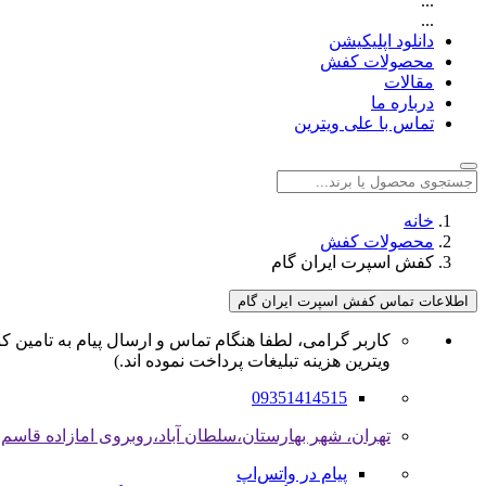
...
...
دانلود اپلیکیشن
محصولات کفش
مقالات
درباره ما
تماس با علی ویترین
خانه
محصولات کفش
کفش اسپرت ایران گام
اطلاعات تماس کفش اسپرت ایران گام
کاربر گرامی، لطفا هنگام تماس و ارسال پیام به تامین کن
ویترین هزینه تبلیغات پرداخت نموده اند.)
09351414515
تهران، شهر بهارستان،سلطان آباد،روبروی امازاده قاسم،زیر
پیام در واتس‌اپ