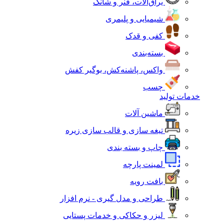
یراق‌آلات، فنر و شانک
شیمیایی و پلیمری
کفی و قدک
بسته‌بندی
واکس، پاشنه‌کش، بوگیر کفش
چسب
خدمات تولید
ماشین آلات
تیغه سازی و قالب سازی زیره
چاپ و بسته بندی
لمینت پارچه
بافت رویه
طراحی و مدل گیری - نرم افزار
لیزر و حکاکی و خدمات پستایی