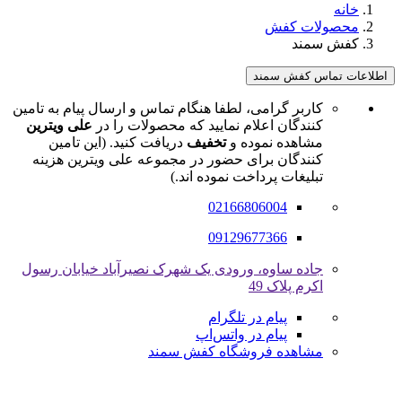
خانه
محصولات کفش
کفش سمند
اطلاعات تماس کفش سمند
کاربر گرامی، لطفا هنگام تماس و ارسال پیام به تامین
کنندگان اعلام نمایید که محصولات را در
علی ویترین
مشاهده نموده و
تخفیف
دریافت کنید. (این تامین
کنندگان برای حضور در مجموعه علی ویترین هزینه
تبلیغات پرداخت نموده اند.)
02166806004
09129677366
جاده ساوه، ورودی یک شهرک نصیرآباد خیابان رسول
اکرم پلاک 49
پیام در تلگرام
پیام در واتس‌اپ
مشاهده فروشگاه کفش سمند