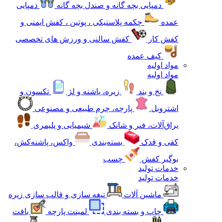
دمپایی بچه گانه و صندل بچه گانه
دمپایی
عمده
چکمه پلاستیکی ، پوتین ، کفش ایمنی و
کفش کار
کفش سالنی و ورزش های تخصصی
کیف عمده
مواد اولیه
مواد اولیه
نخ و بند
زیره، پاشنه و لژ
تکسون و
اشتروبل
پارچه، چرم طبیعی و مصنوعی
یراق‌آلات، فنر و شانک
شیمیایی و پلیمری
کفی و قدک
بسته‌بندی
واکس، پاشنه‌کش،
بوگیر کفش
چسب
خدمات تولید
خدمات تولید
ماشین آلات
تیغه سازی و قالب سازی زیره
چاپ و بسته بندی
لمینت پارچه
بافت