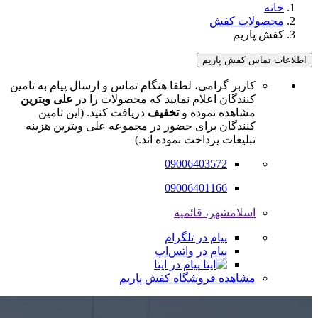
خانه
محصولات کفش
کفش پاریم
اطلاعات تماس کفش پاریم
کاربر گرامی، لطفا هنگام تماس و ارسال پیام به تامین
کنندگان اعلام نمایید که محصولات را در
علی ویترین
مشاهده نموده و
تخفیف
دریافت کنید. (این تامین
کنندگان برای حضور در مجموعه علی ویترین هزینه
تبلیغات پرداخت نموده اند.)
09006403572
09006401166
اسلامشهر، قائمیه
پیام در تلگرام
پیام در واتس‌اپ
پیام در ایتا
مشاهده فروشگاه کفش پاریم