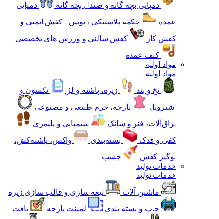
دمپایی بچه گانه و صندل بچه گانه
دمپایی
عمده
چکمه پلاستیکی ، پوتین ، کفش ایمنی و
کفش کار
کفش سالنی و ورزش های تخصصی
کیف عمده
مواد اولیه
مواد اولیه
نخ و بند
زیره، پاشنه و لژ
تکسون و
اشتروبل
پارچه، چرم طبیعی و مصنوعی
یراق‌آلات، فنر و شانک
شیمیایی و پلیمری
کفی و قدک
بسته‌بندی
واکس، پاشنه‌کش،
بوگیر کفش
چسب
خدمات تولید
خدمات تولید
ماشین آلات
تیغه سازی و قالب سازی زیره
چاپ و بسته بندی
لمینت پارچه
بافت