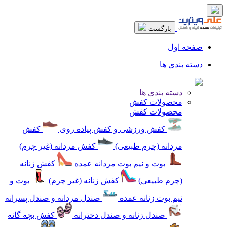
بازگشت
صفحه اول
دسته بندی ها
دسته بندی ها
محصولات کفش
محصولات کفش
کفش ورزشی و کفش پیاده روی
کفش
مردانه (چرم طبیعی)
کفش مردانه (غیر چرم)
بوت و نیم بوت مردانه عمده
کفش زنانه
(چرم طبیعی)
کفش زنانه (غیر چرم)
بوت و
نیم بوت زنانه عمده
صندل مردانه و صندل پسرانه
صندل زنانه و صندل دخترانه
کفش بچه گانه