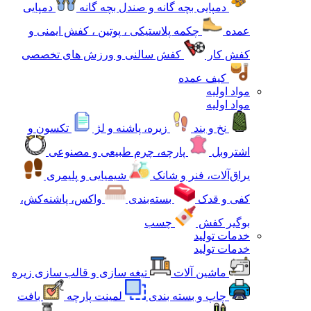
دمپایی بچه گانه و صندل بچه گانه
دمپایی
عمده
چکمه پلاستیکی ، پوتین ، کفش ایمنی و
کفش کار
کفش سالنی و ورزش های تخصصی
کیف عمده
مواد اولیه
مواد اولیه
نخ و بند
زیره، پاشنه و لژ
تکسون و
اشتروبل
پارچه، چرم طبیعی و مصنوعی
یراق‌آلات، فنر و شانک
شیمیایی و پلیمری
کفی و قدک
بسته‌بندی
واکس، پاشنه‌کش،
بوگیر کفش
چسب
خدمات تولید
خدمات تولید
ماشین آلات
تیغه سازی و قالب سازی زیره
چاپ و بسته بندی
لمینت پارچه
بافت