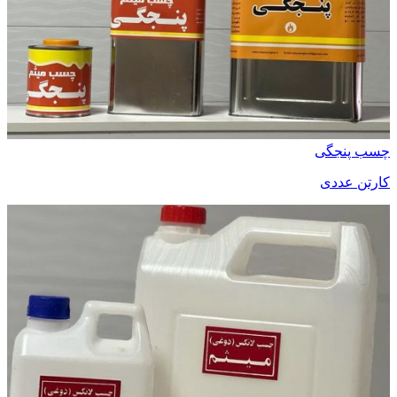
چسب پنجگی
کارتن عددی