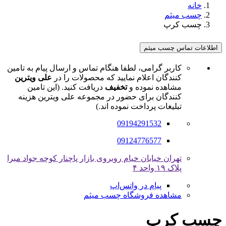
خانه
چسب میثم
چسب کرپ
اطلاعات تماس چسب میثم
کاربر گرامی، لطفا هنگام تماس و ارسال پیام به تامین
کنندگان اعلام نمایید که محصولات را در
علی ویترین
مشاهده نموده و
تخفیف
دریافت کنید. (این تامین
کنندگان برای حضور در مجموعه علی ویترین هزینه
تبلیغات پرداخت نموده اند.)
09194291532
09124776577
تهران خیابان خیام روبروی بازار پاچنار کوچه جواد مبرا
پلاک ۱۹ واحد ۴
پیام در واتس‌اپ
مشاهده فروشگاه چسب میثم
چسب کرپ