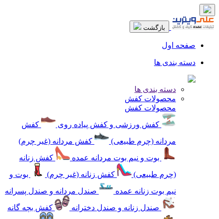
بازگشت
صفحه اول
دسته بندی ها
دسته بندی ها
محصولات کفش
محصولات کفش
کفش ورزشی و کفش پیاده روی
کفش
مردانه (چرم طبیعی)
کفش مردانه (غیر چرم)
بوت و نیم بوت مردانه عمده
کفش زنانه
(چرم طبیعی)
کفش زنانه (غیر چرم)
بوت و
نیم بوت زنانه عمده
صندل مردانه و صندل پسرانه
صندل زنانه و صندل دخترانه
کفش بچه گانه