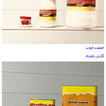
چسب چوب
کارتن عددی