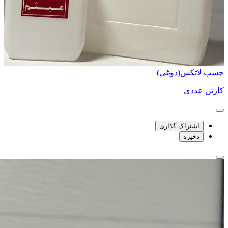
چسب لاتکس(دوغی)
کارتن عددی
اشتراک گذاری
ذخیره