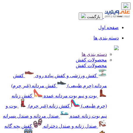
بازگشت
صفحه اول
دسته بندی ها
دسته بندی ها
محصولات کفش
محصولات کفش
کفش ورزشی و کفش پیاده روی
کفش
مردانه (چرم طبیعی)
کفش مردانه (غیر چرم)
بوت و نیم بوت مردانه عمده
کفش زنانه
(چرم طبیعی)
کفش زنانه (غیر چرم)
بوت و
نیم بوت زنانه عمده
صندل مردانه و صندل پسرانه
صندل زنانه و صندل دخترانه
کفش بچه گانه