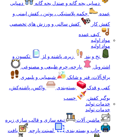
دمپایی بچه گانه و صندل بچه گانه
دمپایی
عمده
چکمه پلاستیکی ، پوتین ، کفش ایمنی و
کفش کار
کفش سالنی و ورزش های تخصصی
کیف عمده
مواد اولیه
مواد اولیه
نخ و بند
زیره، پاشنه و لژ
تکسون و
اشتروبل
پارچه، چرم طبیعی و مصنوعی
یراق‌آلات، فنر و شانک
شیمیایی و پلیمری
کفی و قدک
بسته‌بندی
واکس، پاشنه‌کش،
بوگیر کفش
چسب
خدمات تولید
خدمات تولید
ماشین آلات
تیغه سازی و قالب سازی زیره
چاپ و بسته بندی
لمینت پارچه
بافت