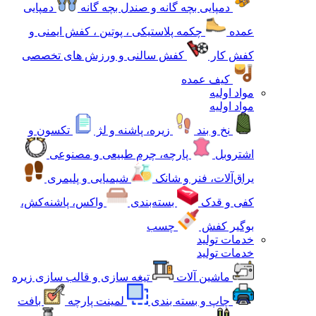
دمپایی بچه گانه و صندل بچه گانه
دمپایی
عمده
چکمه پلاستیکی ، پوتین ، کفش ایمنی و
کفش کار
کفش سالنی و ورزش های تخصصی
کیف عمده
مواد اولیه
مواد اولیه
نخ و بند
زیره، پاشنه و لژ
تکسون و
اشتروبل
پارچه، چرم طبیعی و مصنوعی
یراق‌آلات، فنر و شانک
شیمیایی و پلیمری
کفی و قدک
بسته‌بندی
واکس، پاشنه‌کش،
بوگیر کفش
چسب
خدمات تولید
خدمات تولید
ماشین آلات
تیغه سازی و قالب سازی زیره
چاپ و بسته بندی
لمینت پارچه
بافت