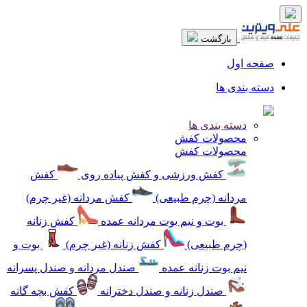
بازگشت
صفحه اول
دسته بندی ها
دسته بندی ها
محصولات کفش
محصولات کفش
کفش ورزشی و کفش پیاده روی
کفش
مردانه (چرم طبیعی)
کفش مردانه (غیر چرم)
بوت و نیم بوت مردانه عمده
کفش زنانه
(چرم طبیعی)
کفش زنانه (غیر چرم)
بوت و
نیم بوت زنانه عمده
صندل مردانه و صندل پسرانه
صندل زنانه و صندل دخترانه
کفش بچه گانه