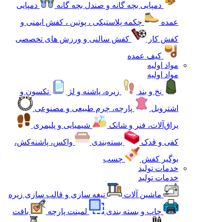
دمپایی بچه گانه و صندل بچه گانه
دمپایی
عمده
چکمه پلاستیکی ، پوتین ، کفش ایمنی و
کفش کار
کفش سالنی و ورزش های تخصصی
کیف عمده
مواد اولیه
مواد اولیه
نخ و بند
زیره، پاشنه و لژ
تکسون و
اشتروبل
پارچه، چرم طبیعی و مصنوعی
یراق‌آلات، فنر و شانک
شیمیایی و پلیمری
کفی و قدک
بسته‌بندی
واکس، پاشنه‌کش،
بوگیر کفش
چسب
خدمات تولید
خدمات تولید
ماشین آلات
تیغه سازی و قالب سازی زیره
چاپ و بسته بندی
لمینت پارچه
بافت