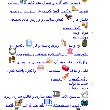
دمپایی بچه گانه و صندل بچه گانه
دمپایی
عمده
چکمه پلاستیکی ، پوتین ، کفش ایمنی و
کفش کار
کفش سالنی و ورزش های تخصصی
کیف عمده
مواد اولیه
مواد اولیه
نخ و بند
زیره، پاشنه و لژ
تکسون و
اشتروبل
پارچه، چرم طبیعی و مصنوعی
یراق‌آلات، فنر و شانک
شیمیایی و پلیمری
کفی و قدک
بسته‌بندی
واکس، پاشنه‌کش،
بوگیر کفش
چسب
خدمات تولید
خدمات تولید
ماشین آلات
تیغه سازی و قالب سازی زیره
چاپ و بسته بندی
لمینت پارچه
بافت