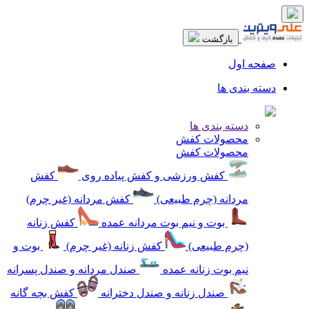
بازگشت
صفحه اول
دسته بندی ها
دسته بندی ها
محصولات کفش
محصولات کفش
کفش ورزشی و کفش پیاده روی
کفش
مردانه (چرم طبیعی)
کفش مردانه (غیر چرم)
بوت و نیم بوت مردانه عمده
کفش زنانه
(چرم طبیعی)
کفش زنانه (غیر چرم)
بوت و
نیم بوت زنانه عمده
صندل مردانه و صندل پسرانه
صندل زنانه و صندل دخترانه
کفش بچه گانه