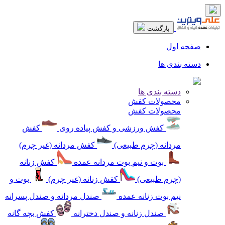
بازگشت
صفحه اول
دسته بندی ها
دسته بندی ها
محصولات کفش
محصولات کفش
کفش ورزشی و کفش پیاده روی
کفش
مردانه (چرم طبیعی)
کفش مردانه (غیر چرم)
بوت و نیم بوت مردانه عمده
کفش زنانه
(چرم طبیعی)
کفش زنانه (غیر چرم)
بوت و
نیم بوت زنانه عمده
صندل مردانه و صندل پسرانه
صندل زنانه و صندل دخترانه
کفش بچه گانه