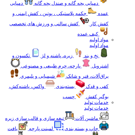
دمپایی بچه گانه و صندل بچه گانه
دمپایی
عمده
چکمه پلاستیکی ، پوتین ، کفش ایمنی و
کفش کار
کفش سالنی و ورزش های تخصصی
کیف عمده
مواد اولیه
مواد اولیه
نخ و بند
زیره، پاشنه و لژ
تکسون و
اشتروبل
پارچه، چرم طبیعی و مصنوعی
یراق‌آلات، فنر و شانک
شیمیایی و پلیمری
کفی و قدک
بسته‌بندی
واکس، پاشنه‌کش،
بوگیر کفش
چسب
خدمات تولید
خدمات تولید
ماشین آلات
تیغه سازی و قالب سازی زیره
چاپ و بسته بندی
لمینت پارچه
بافت