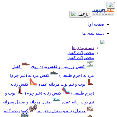
بازگشت
صفحه اول
دسته بندی ها
دسته بندی ها
محصولات کفش
محصولات کفش
کفش ورزشی و کفش پیاده روی
کفش
مردانه (چرم طبیعی)
کفش مردانه (غیر چرم)
بوت و نیم بوت مردانه عمده
کفش زنانه
(چرم طبیعی)
کفش زنانه (غیر چرم)
بوت و
نیم بوت زنانه عمده
صندل مردانه و صندل پسرانه
صندل زنانه و صندل دخترانه
کفش بچه گانه