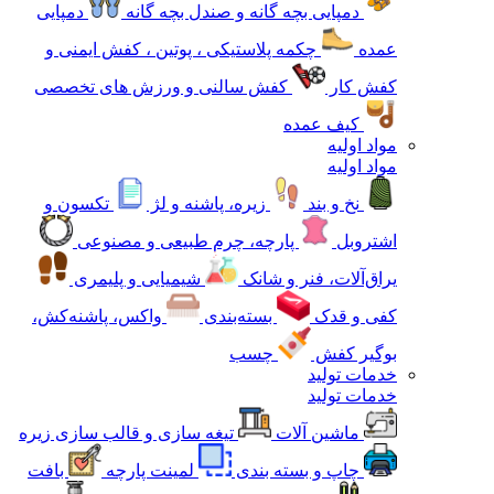
دمپایی بچه گانه و صندل بچه گانه
دمپایی
عمده
چکمه پلاستیکی ، پوتین ، کفش ایمنی و
کفش کار
کفش سالنی و ورزش های تخصصی
کیف عمده
مواد اولیه
مواد اولیه
نخ و بند
زیره، پاشنه و لژ
تکسون و
اشتروبل
پارچه، چرم طبیعی و مصنوعی
یراق‌آلات، فنر و شانک
شیمیایی و پلیمری
کفی و قدک
بسته‌بندی
واکس، پاشنه‌کش،
بوگیر کفش
چسب
خدمات تولید
خدمات تولید
ماشین آلات
تیغه سازی و قالب سازی زیره
چاپ و بسته بندی
لمینت پارچه
بافت