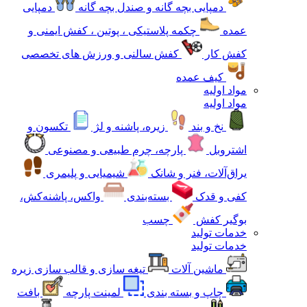
دمپایی بچه گانه و صندل بچه گانه
دمپایی
عمده
چکمه پلاستیکی ، پوتین ، کفش ایمنی و
کفش کار
کفش سالنی و ورزش های تخصصی
کیف عمده
مواد اولیه
مواد اولیه
نخ و بند
زیره، پاشنه و لژ
تکسون و
اشتروبل
پارچه، چرم طبیعی و مصنوعی
یراق‌آلات، فنر و شانک
شیمیایی و پلیمری
کفی و قدک
بسته‌بندی
واکس، پاشنه‌کش،
بوگیر کفش
چسب
خدمات تولید
خدمات تولید
ماشین آلات
تیغه سازی و قالب سازی زیره
چاپ و بسته بندی
لمینت پارچه
بافت