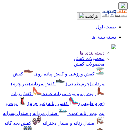
بازگشت
صفحه اول
دسته بندی ها
دسته بندی ها
محصولات کفش
محصولات کفش
کفش ورزشی و کفش پیاده روی
کفش
مردانه (چرم طبیعی)
کفش مردانه (غیر چرم)
بوت و نیم بوت مردانه عمده
کفش زنانه
(چرم طبیعی)
کفش زنانه (غیر چرم)
بوت و
نیم بوت زنانه عمده
صندل مردانه و صندل پسرانه
صندل زنانه و صندل دخترانه
کفش بچه گانه