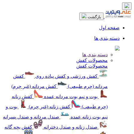
بازگشت
صفحه اول
دسته بندی ها
دسته بندی ها
محصولات کفش
محصولات کفش
کفش ورزشی و کفش پیاده روی
کفش
مردانه (چرم طبیعی)
کفش مردانه (غیر چرم)
بوت و نیم بوت مردانه عمده
کفش زنانه
(چرم طبیعی)
کفش زنانه (غیر چرم)
بوت و
نیم بوت زنانه عمده
صندل مردانه و صندل پسرانه
صندل زنانه و صندل دخترانه
کفش بچه گانه