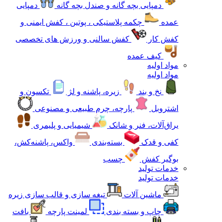
دمپایی بچه گانه و صندل بچه گانه
دمپایی
عمده
چکمه پلاستیکی ، پوتین ، کفش ایمنی و
کفش کار
کفش سالنی و ورزش های تخصصی
کیف عمده
مواد اولیه
مواد اولیه
نخ و بند
زیره، پاشنه و لژ
تکسون و
اشتروبل
پارچه، چرم طبیعی و مصنوعی
یراق‌آلات، فنر و شانک
شیمیایی و پلیمری
کفی و قدک
بسته‌بندی
واکس، پاشنه‌کش،
بوگیر کفش
چسب
خدمات تولید
خدمات تولید
ماشین آلات
تیغه سازی و قالب سازی زیره
چاپ و بسته بندی
لمینت پارچه
بافت