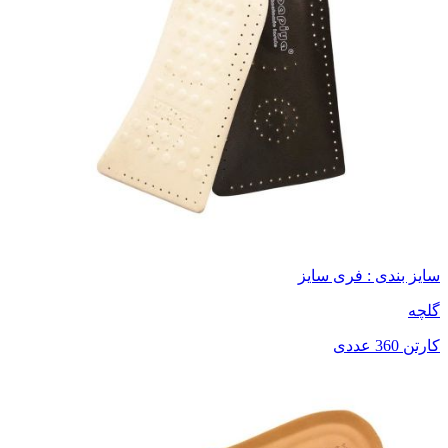
سایز بندی : فری سایز
گلچه
کارتن 360 عددی