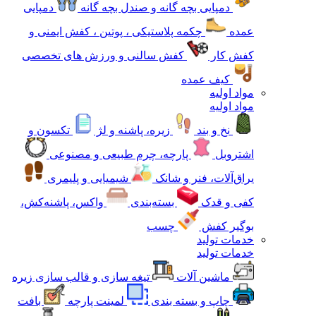
دمپایی بچه گانه و صندل بچه گانه
دمپایی
عمده
چکمه پلاستیکی ، پوتین ، کفش ایمنی و
کفش کار
کفش سالنی و ورزش های تخصصی
کیف عمده
مواد اولیه
مواد اولیه
نخ و بند
زیره، پاشنه و لژ
تکسون و
اشتروبل
پارچه، چرم طبیعی و مصنوعی
یراق‌آلات، فنر و شانک
شیمیایی و پلیمری
کفی و قدک
بسته‌بندی
واکس، پاشنه‌کش،
بوگیر کفش
چسب
خدمات تولید
خدمات تولید
ماشین آلات
تیغه سازی و قالب سازی زیره
چاپ و بسته بندی
لمینت پارچه
بافت