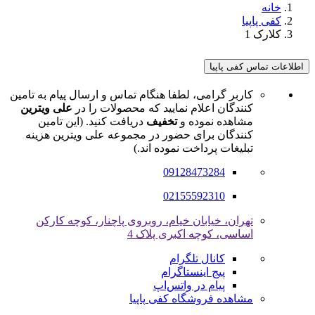
خانه
کفی پاپیا
کلارک 1
اطلاعات تماس کفی پاپیا
کاربر گرامی، لطفا هنگام تماس و ارسال پیام به تامین
کنندگان اعلام نمایید که محصولات را در
علی ویترین
مشاهده نموده و
تخفیف
دریافت کنید. (این تامین
کنندگان برای حضور در مجموعه علی ویترین هزینه
تبلیغات پرداخت نموده اند.)
09128473284
02155592310
تهران، خیابان خیام، روبروی پاچنار، کوچه کارکن
اساسی، کوچه اکبری پلاک 4
کانال تلگرام
پیج اینستاگرام
پیام در واتس‌اپ
مشاهده فروشگاه کفی پاپیا