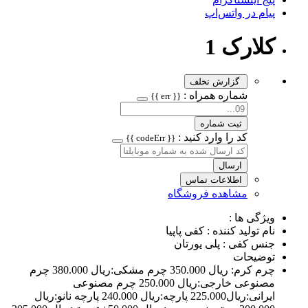
پیام در واتس‌اپ
کلارک 1
گزارش تخلف
شماره همراه :
{{ err }}
ثبت شماره
کد را وارد کنید :
{{ codeErr }}
ارسال
اطلاعات تماس
مشاهده فروشگاه
ویژگی ها :
نام تولید کننده : کفی پاپیا
جنس کفی : پلی یورتان
توضیحات
چرم کرم: ریال 350.000 چرم مشکی:ريال 380.000 چرم
مصنوعی خارجی:ريال 250.000 چرم مصنوعی
ایرانی:ريال225.000 پارچه:ريال 240.000 پارچه نانو:ريال