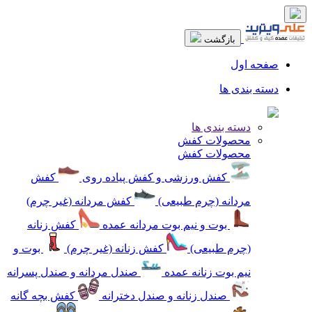
بازگشت
صفحه اول
دسته بندی ها
دسته بندی ها
محصولات کفش
محصولات کفش
کفش ورزشی و کفش پیاده روی
کفش
مردانه (چرم طبیعی)
کفش مردانه (غیر چرم)
بوت و نیم بوت مردانه عمده
کفش زنانه
(چرم طبیعی)
کفش زنانه (غیر چرم)
بوت و
نیم بوت زنانه عمده
صندل مردانه و صندل پسرانه
صندل زنانه و صندل دخترانه
کفش بچه گانه