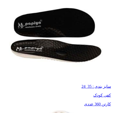
سایز بندی : 35_24
کفی کودک
کارتن 360 عددی