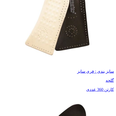
سایز بندی : فری سایز
گلچه
کارتن 360 عددی