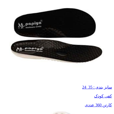
سایز بندی : 35_24
کفی کودک
کارتن 360 عددی