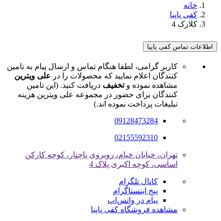
خانه
کفی پاپیا
کلارک 4
اطلاعات تماس کفی پاپیا
کاربر گرامی، لطفا هنگام تماس و ارسال پیام به تامین
کنندگان اعلام نمایید که محصولات را در
علی ویترین
مشاهده نموده و
تخفیف
دریافت کنید. (این تامین
کنندگان برای حضور در مجموعه علی ویترین هزینه
تبلیغات پرداخت نموده اند.)
09128473284
02155592310
تهران، خیابان خیام، روبروی پاچنار، کوچه کارکن
اساسی، کوچه اکبری پلاک 4
کانال تلگرام
پیج اینستاگرام
پیام در واتس‌اپ
مشاهده فروشگاه کفی پاپیا