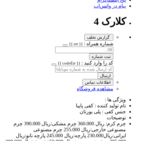
پیام در واتس‌اپ
کلارک 4
گزارش تخلف
شماره همراه :
{{ err }}
ثبت شماره
کد را وارد کنید :
{{ codeErr }}
ارسال
اطلاعات تماس
مشاهده فروشگاه
ویژگی ها :
نام تولید کننده : کفی پاپیا
جنس کفی : پلی یورتان
توضیحات
چرم کرم: ریال 360.000 چرم مشکی:ريال 390.000 چرم
مصنوعی خارجی:ريال 255.000 چرم مصنوعی
ایرانی:ريال230.000 پارچه:ريال 245.000 پارچه نانو:ريال