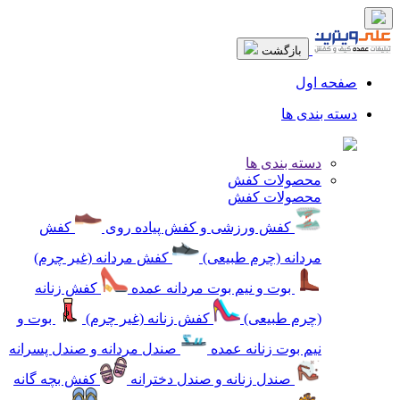
بازگشت
صفحه اول
دسته بندی ها
دسته بندی ها
محصولات کفش
محصولات کفش
کفش ورزشی و کفش پیاده روی
کفش
مردانه (چرم طبیعی)
کفش مردانه (غیر چرم)
بوت و نیم بوت مردانه عمده
کفش زنانه
(چرم طبیعی)
کفش زنانه (غیر چرم)
بوت و
نیم بوت زنانه عمده
صندل مردانه و صندل پسرانه
صندل زنانه و صندل دخترانه
کفش بچه گانه