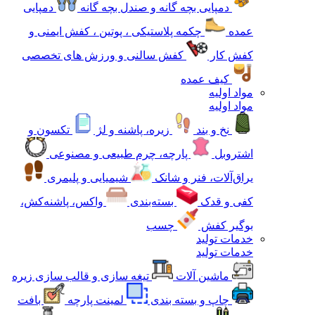
دمپایی بچه گانه و صندل بچه گانه
دمپایی
عمده
چکمه پلاستیکی ، پوتین ، کفش ایمنی و
کفش کار
کفش سالنی و ورزش های تخصصی
کیف عمده
مواد اولیه
مواد اولیه
نخ و بند
زیره، پاشنه و لژ
تکسون و
اشتروبل
پارچه، چرم طبیعی و مصنوعی
یراق‌آلات، فنر و شانک
شیمیایی و پلیمری
کفی و قدک
بسته‌بندی
واکس، پاشنه‌کش،
بوگیر کفش
چسب
خدمات تولید
خدمات تولید
ماشین آلات
تیغه سازی و قالب سازی زیره
چاپ و بسته بندی
لمینت پارچه
بافت