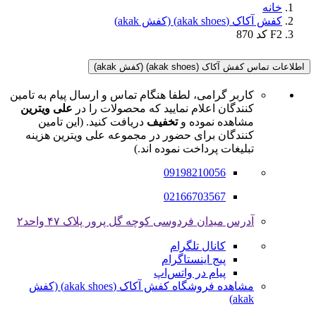
خانه
کفش آکاک (akak shoes) (کفش akak)
F2 کد 870
اطلاعات تماس کفش آکاک (akak shoes) (کفش akak)
کاربر گرامی، لطفا هنگام تماس و ارسال پیام به تامین
کنندگان اعلام نمایید که محصولات را در
علی ویترین
مشاهده نموده و
تخفیف
دریافت کنید. (این تامین
کنندگان برای حضور در مجموعه علی ویترین هزینه
تبلیغات پرداخت نموده اند.)
09198210056
02166703567
آدرس میدان فردوسی کوچه گل پرور پلاک ۴۷ واحد۲
کانال تلگرام
پیج اینستاگرام
پیام در واتس‌اپ
مشاهده فروشگاه کفش آکاک (akak shoes) (کفش
akak)