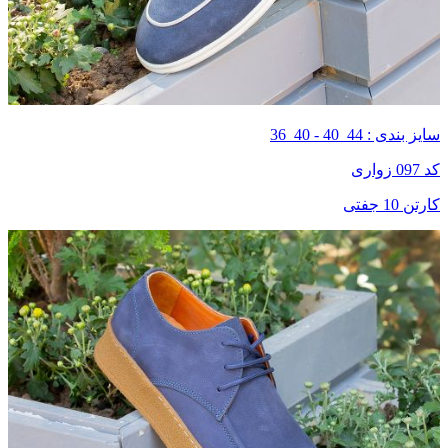
سایز بندی : 44_40 - 40_36
کد 097 زواری
کارتن 10 جفتی