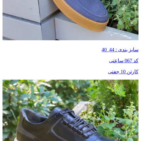
سایز بندی : 44_40
کد 067 ساعتی
کارتن 10 جفتی