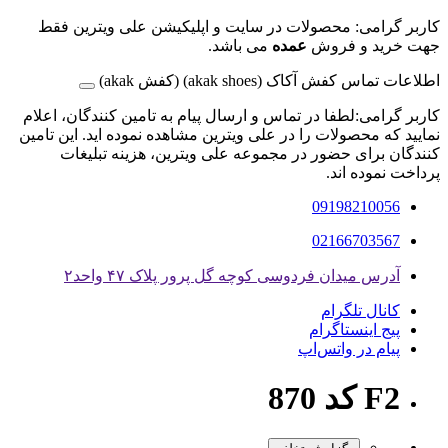
کاربر گرامی: محصولات در سایت و اپلیکیشن علی ویترین فقط
جهت خرید و فروش
عمده
می باشد.
اطلاعات تماس کفش آکاک (akak shoes) (کفش akak)
کاربر گرامی:لطفا در تماس و ارسال پیام به تامین کنندگان، اعلام
نمایید که محصولات را در علی ویترین مشاهده نموده اید. این تامین
کنندگان برای حضور در مجموعه علی ویترین، هزینه تبلیغات
پرداخت نموده اند.
09198210056
02166703567
آدرس میدان فردوسی کوچه گل پرور پلاک ۴۷ واحد۲
کانال تلگرام
پیج اینستاگرام
پیام در واتس‌اپ
F2 کد 870