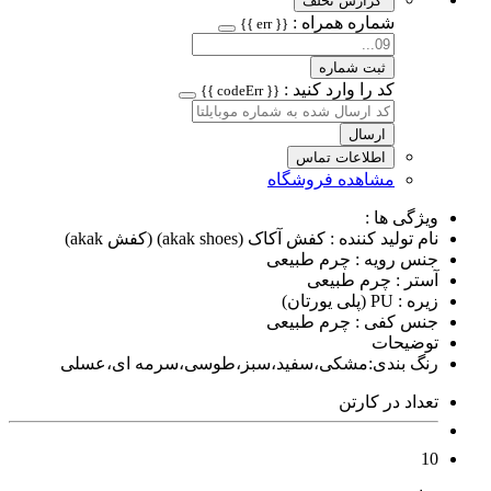
گزارش تخلف
شماره همراه :
{{ err }}
ثبت شماره
کد را وارد کنید :
{{ codeErr }}
ارسال
اطلاعات تماس
مشاهده فروشگاه
ویژگی ها :
نام تولید کننده : کفش آکاک (akak shoes) (کفش akak)
جنس رویه : چرم طبیعی
آستر : چرم طبیعی
زیره : PU (پلی یورتان)
جنس کفی : چرم طبیعی
توضیحات
رنگ بندی:مشکی،سفید،سبز،طوسی،سرمه ای،عسلی
تعداد در کارتن
10