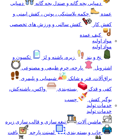
دمپایی بچه گانه و صندل بچه گانه
دمپایی
عمده
چکمه پلاستیکی ، پوتین ، کفش ایمنی و
کفش کار
کفش سالنی و ورزش های تخصصی
کیف عمده
مواد اولیه
مواد اولیه
نخ و بند
زیره، پاشنه و لژ
تکسون و
اشتروبل
پارچه، چرم طبیعی و مصنوعی
یراق‌آلات، فنر و شانک
شیمیایی و پلیمری
کفی و قدک
بسته‌بندی
واکس، پاشنه‌کش،
بوگیر کفش
چسب
خدمات تولید
خدمات تولید
ماشین آلات
تیغه سازی و قالب سازی زیره
چاپ و بسته بندی
لمینت پارچه
بافت