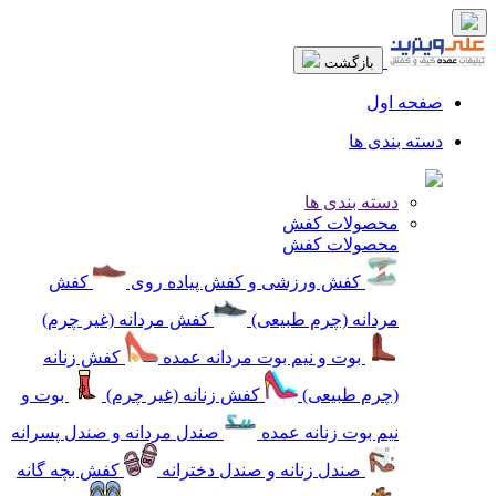
بازگشت
صفحه اول
دسته بندی ها
دسته بندی ها
محصولات کفش
محصولات کفش
کفش ورزشی و کفش پیاده روی
کفش
مردانه (چرم طبیعی)
کفش مردانه (غیر چرم)
بوت و نیم بوت مردانه عمده
کفش زنانه
(چرم طبیعی)
کفش زنانه (غیر چرم)
بوت و
نیم بوت زنانه عمده
صندل مردانه و صندل پسرانه
صندل زنانه و صندل دخترانه
کفش بچه گانه