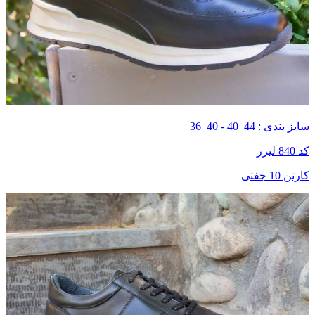
سایز بندی : 44_40 - 40_36
کد 840 لیزر
کارتن 10 جفتی