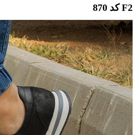
F2 کد 870