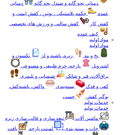
دمپایی بچه گانه و صندل بچه گانه
دمپایی
عمده
چکمه پلاستیکی ، پوتین ، کفش ایمنی و
کفش کار
کفش سالنی و ورزش های تخصصی
کیف عمده
مواد اولیه
مواد اولیه
نخ و بند
زیره، پاشنه و لژ
تکسون و
اشتروبل
پارچه، چرم طبیعی و مصنوعی
یراق‌آلات، فنر و شانک
شیمیایی و پلیمری
کفی و قدک
بسته‌بندی
واکس، پاشنه‌کش،
بوگیر کفش
چسب
خدمات تولید
خدمات تولید
ماشین آلات
تیغه سازی و قالب سازی زیره
چاپ و بسته بندی
لمینت پارچه
بافت