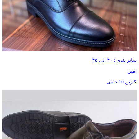
سایز بندی : ۴۰ الی ۴۵
امین
کارتن 10 جفتی