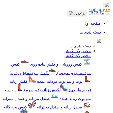
بازگشت
صفحه اول
دسته بندی ها
دسته بندی ها
محصولات کفش
محصولات کفش
کفش ورزشی و کفش پیاده روی
کفش
مردانه (چرم طبیعی)
کفش مردانه (غیر چرم)
بوت و نیم بوت مردانه عمده
کفش زنانه
(چرم طبیعی)
کفش زنانه (غیر چرم)
بوت و
نیم بوت زنانه عمده
صندل مردانه و صندل پسرانه
صندل زنانه و صندل دخترانه
کفش بچه گانه