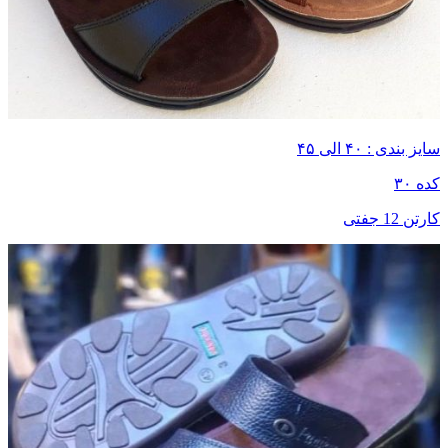
سایز بندی : ۴۰ الی ۴۵
کده ۳۰
کارتن 12 جفتی