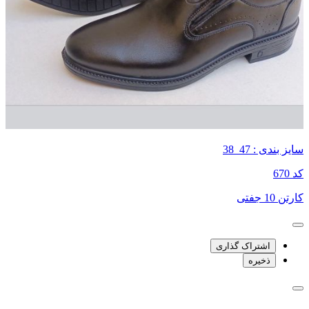
سایز بندی : 47_38
کد 670
کارتن 10 جفتی
اشتراک گذاری
ذخیره