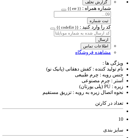
گزارش تخلف
شماره همراه :
{{ err }}
ثبت شماره
کد را وارد کنید :
{{ codeErr }}
ارسال
اطلاعات تماس
مشاهده فروشگاه
ویژگی ها :
نام تولید کننده : کفش دهقانی (پانیک نو)
جنس رویه : چرم طبیعی
آستر : چرم مصنوعی
زیره : PU (پلی یورتان)
نحوه اتصال زیره به رویه : تزریق مستقیم
تعداد در کارتن
10
سایز بندی