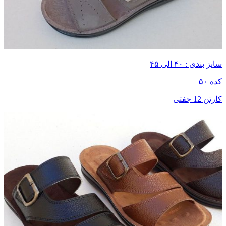
سایز بندی : ۴۰ الی ۴۵
کده ۵۰
کارتن 12 جفتی