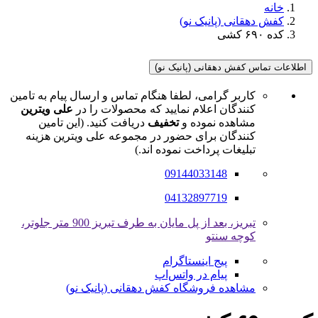
خانه
کفش دهقانی (پانیک نو)
کده ۶۹۰ کشی
اطلاعات تماس کفش دهقانی (پانیک نو)
کاربر گرامی، لطفا هنگام تماس و ارسال پیام به تامین
کنندگان اعلام نمایید که محصولات را در
علی ویترین
مشاهده نموده و
تخفیف
دریافت کنید. (این تامین
کنندگان برای حضور در مجموعه علی ویترین هزینه
تبلیغات پرداخت نموده اند.)
09144033148
04132897719
تبریز، بعد از پل مایان به طرف تبریز 900 متر جلوتر،
کوچه سنتو
پیج اینستاگرام
پیام در واتس‌اپ
مشاهده فروشگاه کفش دهقانی (پانیک نو)