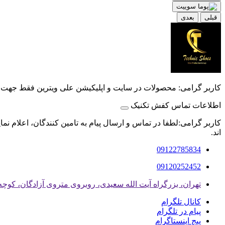
قبلی
بعدی
کاربر گرامی: محصولات در سایت و اپلیکیشن علی ویترین فقط جهت
اطلاعات تماس کفش تکنیک
کاربر گرامی:لطفا در تماس و ارسال پیام به تامین کنندگان، اعلام نم
اند.
09122785834
09120252452
تهران، بزرگراه آیت الله سعیدی، روبروی متروی آزادگان، کوچه هم
کانال تلگرام
پیام در تلگرام
پیج اینستاگرام