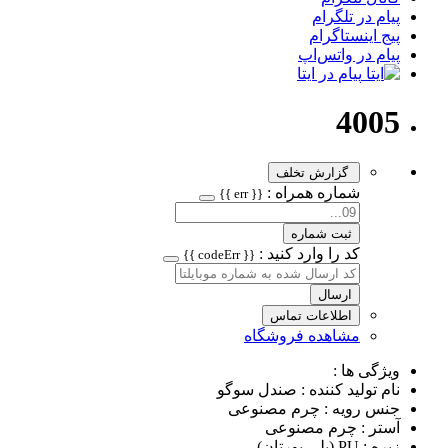
پیام در تلگرام
پیج اینستاگرام
پیام در واتس‌اپ
پیام در ایتا
4005
گزارش تخلف
شماره همراه :
{{ err }}
ثبت شماره
کد را وارد کنید :
{{ codeErr }}
ارسال
اطلاعات تماس
مشاهده فروشگاه
ویژگی ها :
نام تولید کننده : صندل سوگو
جنس رویه : چرم مصنوعی
آستر : چرم مصنوعی
زیره : PU (پلی یورتان)