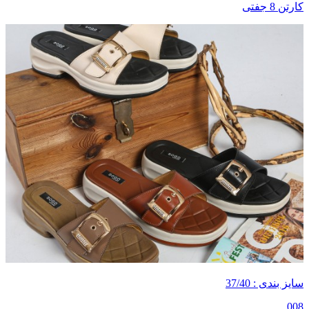
کارتن 8 جفتی
سایز بندی : 37/40
008