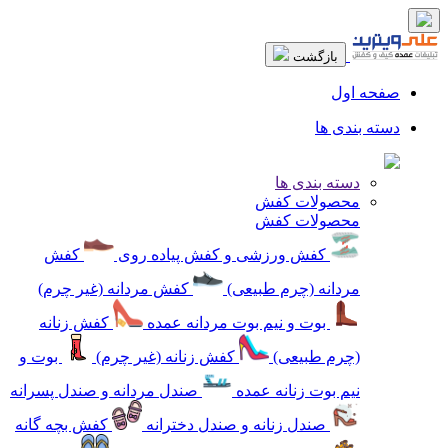
بازگشت
صفحه اول
دسته بندی ها
دسته بندی ها
محصولات کفش
محصولات کفش
کفش ورزشی و کفش پیاده روی
کفش
مردانه (چرم طبیعی)
کفش مردانه (غیر چرم)
بوت و نیم بوت مردانه عمده
کفش زنانه
(چرم طبیعی)
کفش زنانه (غیر چرم)
بوت و
نیم بوت زنانه عمده
صندل مردانه و صندل پسرانه
صندل زنانه و صندل دخترانه
کفش بچه گانه