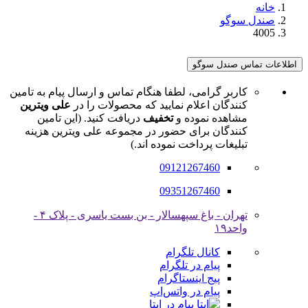
خانه
صندل سوگو
4005
اطلاعات تماس صندل سوگو
کاربر گرامی، لطفا هنگام تماس و ارسال پیام به تامین
کنندگان اعلام نمایید که محصولات را در
علی ویترین
مشاهده نموده و
تخفیف
دریافت کنید. (این تامین
کنندگان برای حضور در مجموعه علی ویترین هزینه
تبلیغات پرداخت نموده اند.)
09121267460
09351267460
تهران - باغ سپهسالار - بن بست یاسری - پلاک ۴ -
واحد۱۹
کانال تلگرام
پیام در تلگرام
پیج اینستاگرام
پیام در واتس‌اپ
پیام در ایتا