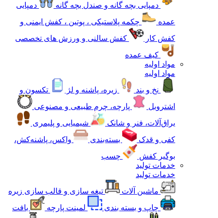
دمپایی بچه گانه و صندل بچه گانه
دمپایی
عمده
چکمه پلاستیکی ، پوتین ، کفش ایمنی و
کفش کار
کفش سالنی و ورزش های تخصصی
کیف عمده
مواد اولیه
مواد اولیه
نخ و بند
زیره، پاشنه و لژ
تکسون و
اشتروبل
پارچه، چرم طبیعی و مصنوعی
یراق‌آلات، فنر و شانک
شیمیایی و پلیمری
کفی و قدک
بسته‌بندی
واکس، پاشنه‌کش،
بوگیر کفش
چسب
خدمات تولید
خدمات تولید
ماشین آلات
تیغه سازی و قالب سازی زیره
چاپ و بسته بندی
لمینت پارچه
بافت