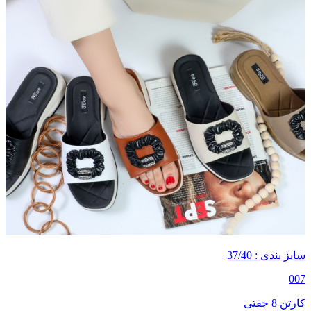
سایز بندی : 37/40
007
کارتن 8 جفتی