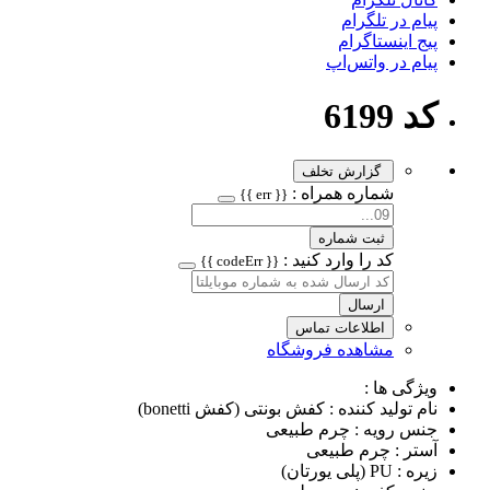
پیام در تلگرام
پیج اینستاگرام
پیام در واتس‌اپ
کد 6199
گزارش تخلف
شماره همراه :
{{ err }}
ثبت شماره
کد را وارد کنید :
{{ codeErr }}
ارسال
اطلاعات تماس
مشاهده فروشگاه
ویژگی ها :
نام تولید کننده : کفش بونتی (کفش bonetti)
جنس رویه : چرم طبیعی
آستر : چرم طبیعی
زیره : PU (پلی یورتان)