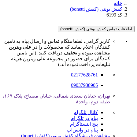
خانه
کفش بونتی (کفش bonetti)
کد 6199
اطلاعات تماس کفش بونتی (کفش bonetti)
کاربر گرامی، لطفا هنگام تماس و ارسال پیام به تامین
کنندگان اعلام نمایید که محصولات را در
علی ویترین
مشاهده نموده و
تخفیف
دریافت کنید. (این تامین
کنندگان برای حضور در مجموعه علی ویترین هزینه
تبلیغات پرداخت نموده اند.)
02177628761
09037938905
تهران، خیابان سعدی شمالی، خیابان مصباح، پلاک ۱۶۹،
طبقه دوم، واحد۸
کانال تلگرام
پیام در تلگرام
پیج اینستاگرام
پیام در واتس‌اپ
مشاهده فروشگاه کفش بونتی (کفش bonetti)