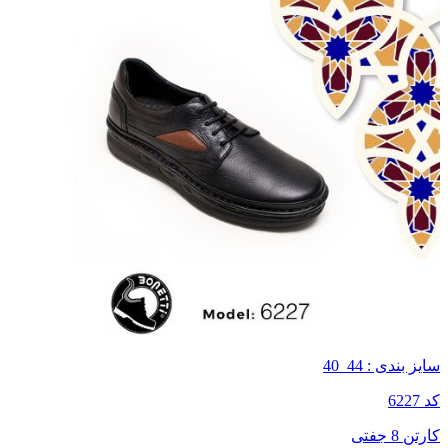
سایز بندی : 44_40
کد 6227
کارتن 8 جفتی