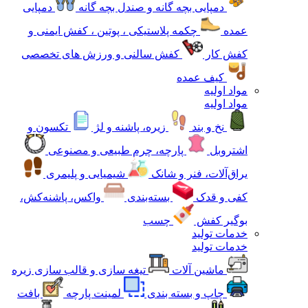
دمپایی بچه گانه و صندل بچه گانه
دمپایی
عمده
چکمه پلاستیکی ، پوتین ، کفش ایمنی و
کفش کار
کفش سالنی و ورزش های تخصصی
کیف عمده
مواد اولیه
مواد اولیه
نخ و بند
زیره، پاشنه و لژ
تکسون و
اشتروبل
پارچه، چرم طبیعی و مصنوعی
یراق‌آلات، فنر و شانک
شیمیایی و پلیمری
کفی و قدک
بسته‌بندی
واکس، پاشنه‌کش،
بوگیر کفش
چسب
خدمات تولید
خدمات تولید
ماشین آلات
تیغه سازی و قالب سازی زیره
چاپ و بسته بندی
لمینت پارچه
بافت