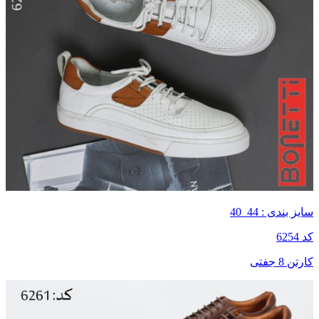
سایز بندی : 44_40
کد 6254
کارتن 8 جفتی