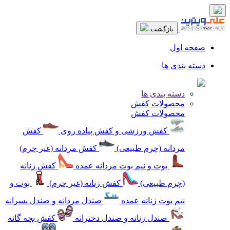
بازگشت
صفحه اول
دسته بندی ها
دسته بندی ها
محصولات کفش
محصولات کفش
کفش ورزشی و کفش پیاده روی
کفش
مردانه (چرم طبیعی)
کفش مردانه (غیر چرم)
بوت و نیم بوت مردانه عمده
کفش زنانه
(چرم طبیعی)
کفش زنانه (غیر چرم)
بوت و
نیم بوت زنانه عمده
صندل مردانه و صندل پسرانه
صندل زنانه و صندل دخترانه
کفش بچه گانه