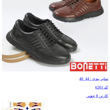
سایز بندی : 44_40
کد 6261
کارتن 8 جفتی