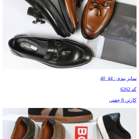
سایز بندی : 44_40
کد 6262
کارتن 8 جفتی