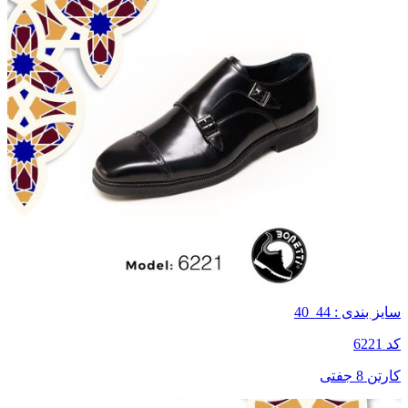
سایز بندی : 44_40
کد 6221
کارتن 8 جفتی