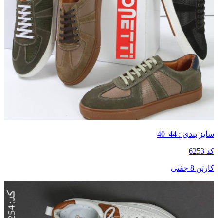
سایز بندی : 44_40
کد 6253
کارتن 8 جفتی