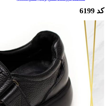
کد 6199