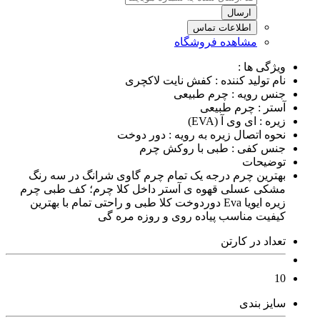
ارسال
اطلاعات تماس
مشاهده فروشگاه
ویژگی ها :
نام تولید کننده : کفش نایت لاکچری
جنس رویه : چرم طبیعی
آستر : چرم طبیعی
زیره : ای وی آ (EVA)
نحوه اتصال زیره به رویه : دور دوخت
جنس کفی : طبی با روکش چرم
توضیحات
بهترین چرم درجه یک تمام چرم گاوی شرانگ در سه رنگ
مشکی عسلی قهوه ی آستر داخل کلا چرم؛ کف طبی چرم
زیره ایویا Eva دوردوخت کلا طبی و راحتی تمام با بهترین
کیفیت مناسب پیاده روی و روزه مره گی
تعداد در کارتن
10
سایز بندی