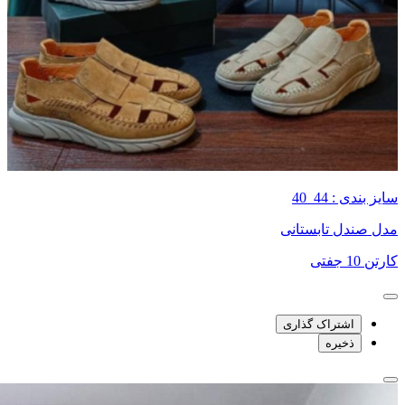
سایز بندی : 44_40
مدل صندل تابستانی
کارتن 10 جفتی
اشتراک گذاری
ذخیره