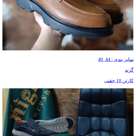
سایز بندی : 44_40
گرند
کارتن 10 جفتی