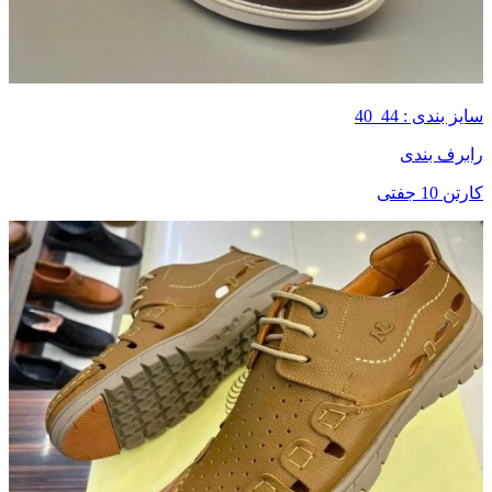
سایز بندی : 44_40
رابرف بندی
کارتن 10 جفتی