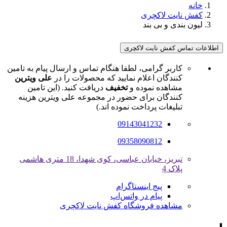
خانه
کفش نایت لاکچری
لیون بندی و بی بند
اطلاعات تماس کفش نایت لاکچری
کاربر گرامی، لطفا هنگام تماس و ارسال پیام به تامین
کنندگان اعلام نمایید که محصولات را در
علی ویترین
مشاهده نموده و
تخفیف
دریافت کنید. (این تامین
کنندگان برای حضور در مجموعه علی ویترین هزینه
تبلیغات پرداخت نموده اند.)
09143041232
09358090812
تبریز، خیابان عباسی، کوی شهدا، 18 متری هاشمی
پلاک 4
پیج اینستاگرام
پیام در واتس‌اپ
مشاهده فروشگاه کفش نایت لاکچری