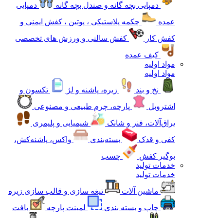
دمپایی بچه گانه و صندل بچه گانه
دمپایی
عمده
چکمه پلاستیکی ، پوتین ، کفش ایمنی و
کفش کار
کفش سالنی و ورزش های تخصصی
کیف عمده
مواد اولیه
مواد اولیه
نخ و بند
زیره، پاشنه و لژ
تکسون و
اشتروبل
پارچه، چرم طبیعی و مصنوعی
یراق‌آلات، فنر و شانک
شیمیایی و پلیمری
کفی و قدک
بسته‌بندی
واکس، پاشنه‌کش،
بوگیر کفش
چسب
خدمات تولید
خدمات تولید
ماشین آلات
تیغه سازی و قالب سازی زیره
چاپ و بسته بندی
لمینت پارچه
بافت