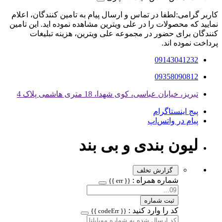
کاربر گرامی:لطفا در تماس و ارسال پیام به تامین کنندگان، اعلام
نمایید که محصولات را در علی ویترین مشاهده نموده اید. این تامین
کنندگان برای حضور در مجموعه علی ویترین، هزینه تبلیغات
پرداخت نموده اند.
09143041232
09358090812
تبریز، خیابان عباسی، کوی شهدا، 18 متری هاشمی پلاک 4
پیج اینستاگرام
پیام در واتس‌اپ
لیون بندی و بی بند
گزارش تخلف
شماره همراه :
{{ err }}
ثبت شماره
کد را وارد کنید :
{{ codeErr }}