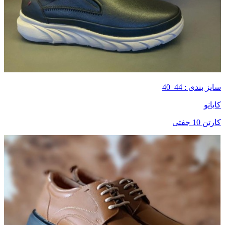
سایز بندی : 44_40
کایانو
کارتن 10 جفتی