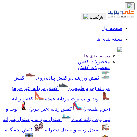
بازگشت
صفحه اول
دسته بندی ها
دسته بندی ها
محصولات کفش
محصولات کفش
کفش ورزشی و کفش پیاده روی
کفش
مردانه (چرم طبیعی)
کفش مردانه (غیر چرم)
بوت و نیم بوت مردانه عمده
کفش زنانه
(چرم طبیعی)
کفش زنانه (غیر چرم)
بوت و
نیم بوت زنانه عمده
صندل مردانه و صندل پسرانه
صندل زنانه و صندل دخترانه
کفش بچه گانه