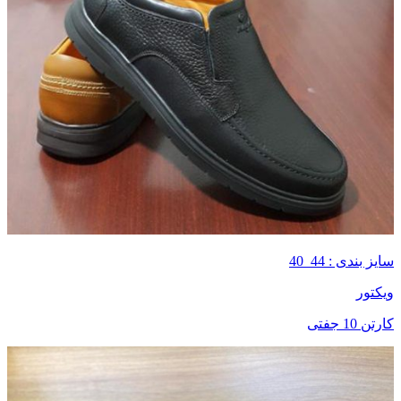
سایز بندی : 44_40
ویکتور
کارتن 10 جفتی