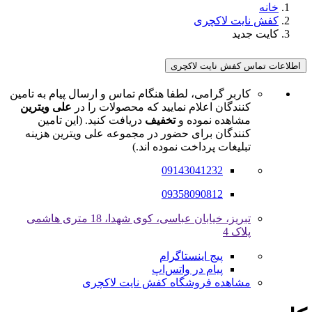
خانه
کفش نایت لاکچری
کایت جدید
اطلاعات تماس کفش نایت لاکچری
کاربر گرامی، لطفا هنگام تماس و ارسال پیام به تامین
کنندگان اعلام نمایید که محصولات را در
علی ویترین
مشاهده نموده و
تخفیف
دریافت کنید. (این تامین
کنندگان برای حضور در مجموعه علی ویترین هزینه
تبلیغات پرداخت نموده اند.)
09143041232
09358090812
تبریز، خیابان عباسی، کوی شهدا، 18 متری هاشمی
پلاک 4
پیج اینستاگرام
پیام در واتس‌اپ
مشاهده فروشگاه کفش نایت لاکچری