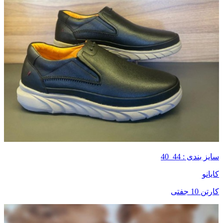
سایز بندی : 44_40
کایانو
کارتن 10 جفتی