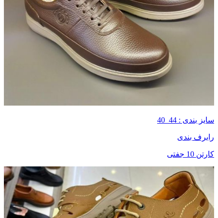
سایز بندی : 44_40
رابرف بندی
کارتن 10 جفتی