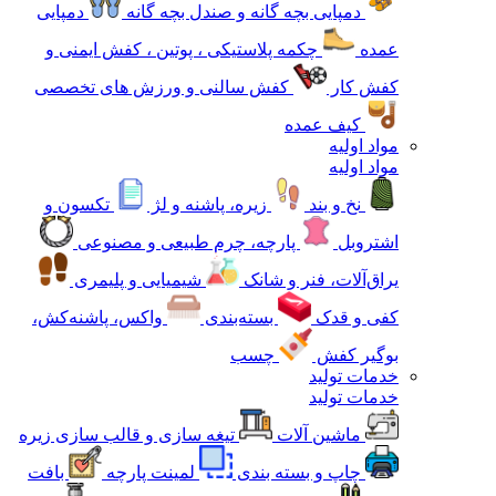
دمپایی بچه گانه و صندل بچه گانه
دمپایی
عمده
چکمه پلاستیکی ، پوتین ، کفش ایمنی و
کفش کار
کفش سالنی و ورزش های تخصصی
کیف عمده
مواد اولیه
مواد اولیه
نخ و بند
زیره، پاشنه و لژ
تکسون و
اشتروبل
پارچه، چرم طبیعی و مصنوعی
یراق‌آلات، فنر و شانک
شیمیایی و پلیمری
کفی و قدک
بسته‌بندی
واکس، پاشنه‌کش،
بوگیر کفش
چسب
خدمات تولید
خدمات تولید
ماشین آلات
تیغه سازی و قالب سازی زیره
چاپ و بسته بندی
لمینت پارچه
بافت