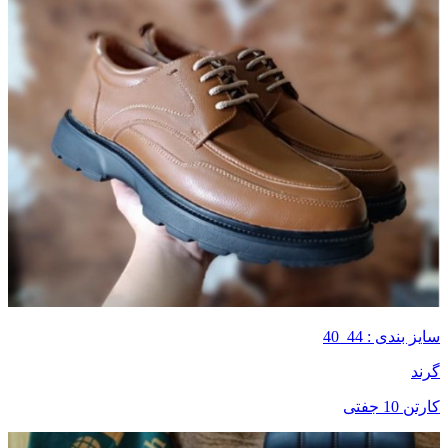
سایز بندی : 44_40
گرند
کارتن 10 جفتی