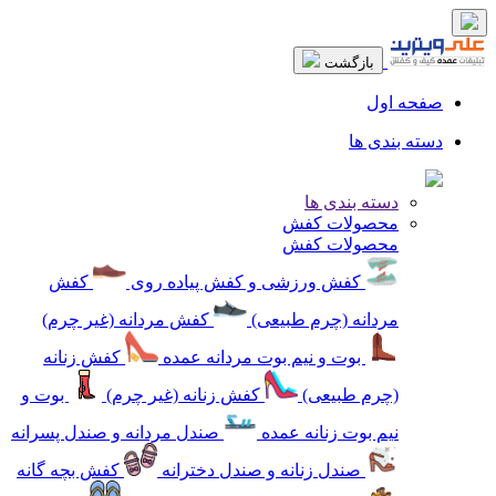
بازگشت
صفحه اول
دسته بندی ها
دسته بندی ها
محصولات کفش
محصولات کفش
کفش ورزشی و کفش پیاده روی
کفش
مردانه (چرم طبیعی)
کفش مردانه (غیر چرم)
بوت و نیم بوت مردانه عمده
کفش زنانه
(چرم طبیعی)
کفش زنانه (غیر چرم)
بوت و
نیم بوت زنانه عمده
صندل مردانه و صندل پسرانه
صندل زنانه و صندل دخترانه
کفش بچه گانه