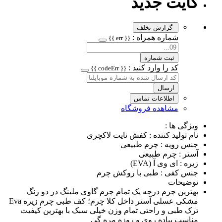
کایت جدید
گزارش تخلف
شماره همراه :
{{ err }}
ثبت شماره
کد را وارد کنید :
{{ codeErr }}
ارسال
اطلاعات تماس
مشاهده فروشگاه
ویژگی ها :
نام تولید کننده : کفش نایت لاکچری
جنس رویه : چرم طبیعی
آستر : چرم طبیعی
زیره : ای وی آ (EVA)
جنس کفی : طبی با روکش چرم
توضیحات
بهترین چرم درجه یک تمام چرم گاوی ملینگ در دو رنگ
مشکی عسلی آستر داخل کلا چرم؛ کف طبی چرم زیره Eva
ترک طبی و راحتی تمام وزن خیلی سبک با بهترین کیفیت
مناسب پیاده روی و روزه مره گی