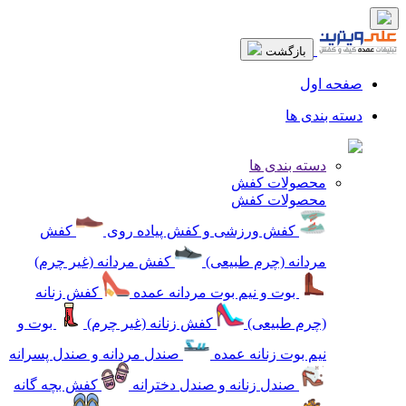
بازگشت
صفحه اول
دسته بندی ها
دسته بندی ها
محصولات کفش
محصولات کفش
کفش ورزشی و کفش پیاده روی
کفش
مردانه (چرم طبیعی)
کفش مردانه (غیر چرم)
بوت و نیم بوت مردانه عمده
کفش زنانه
(چرم طبیعی)
کفش زنانه (غیر چرم)
بوت و
نیم بوت زنانه عمده
صندل مردانه و صندل پسرانه
صندل زنانه و صندل دخترانه
کفش بچه گانه