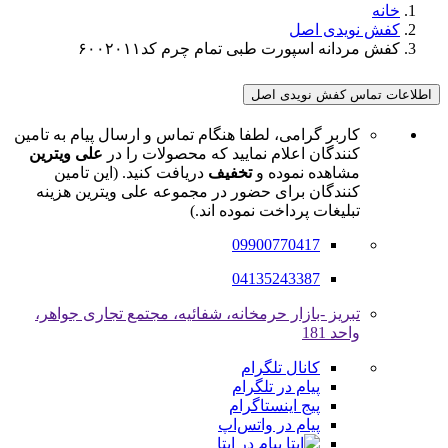
خانه
کفش نویدی اصل
کفش مردانه اسپورت طبی تمام چرم کد۶۰۰۲۰۱۱
اطلاعات تماس کفش نویدی اصل
کاربر گرامی، لطفا هنگام تماس و ارسال پیام به تامین
کنندگان اعلام نمایید که محصولات را در
علی ویترین
مشاهده نموده و
تخفیف
دریافت کنید. (این تامین
کنندگان برای حضور در مجموعه علی ویترین هزینه
تبلیغات پرداخت نموده اند.)
09900770417
04135243387
تبریز -بازار حرمخانه، شفائیه، مجتمع تجاری جواهر،
واحد 181
کانال تلگرام
پیام در تلگرام
پیج اینستاگرام
پیام در واتس‌اپ
پیام در ایتا