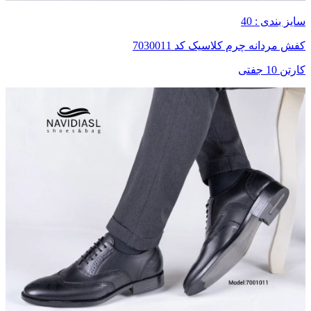
سایز بندی : 40
کفش مردانه چرم کلاسیک کد 7030011
کارتن 10 جفتی