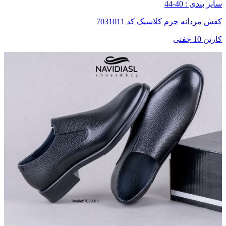
سایز بندی : 40-44
کفش مردانه چرم کلاسیک کد 7031011
کارتن 10 جفتی