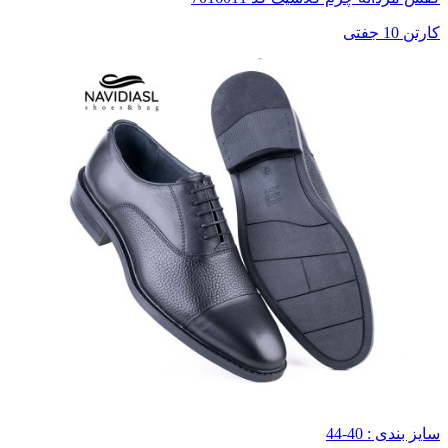
کارتن 10 جفتی
سایز بندی : 40-44