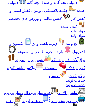
دمپایی بچه گانه و صندل بچه گانه
دمپایی
عمده
چکمه پلاستیکی ، پوتین ، کفش ایمنی و
کفش کار
کفش سالنی و ورزش های تخصصی
کیف عمده
مواد اولیه
مواد اولیه
نخ و بند
زیره، پاشنه و لژ
تکسون و
اشتروبل
پارچه، چرم طبیعی و مصنوعی
یراق‌آلات، فنر و شانک
شیمیایی و پلیمری
کفی و قدک
بسته‌بندی
واکس، پاشنه‌کش،
بوگیر کفش
چسب
خدمات تولید
خدمات تولید
ماشین آلات
تیغه سازی و قالب سازی زیره
چاپ و بسته بندی
لمینت پارچه
بافت