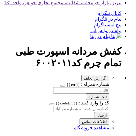
تبریز -بازار حرمخانه، شفائیه، مجتمع تجاری جواهر، واحد 181
کانال تلگرام
پیام در تلگرام
پیج اینستاگرام
پیام در واتس‌اپ
پیام در ایتا
کفش مردانه اسپورت طبی
تمام چرم کد۶۰۰۲۰۱۱
گزارش تخلف
شماره همراه :
{{ err }}
ثبت شماره
کد را وارد کنید :
{{ codeErr }}
ارسال
اطلاعات تماس
مشاهده فروشگاه