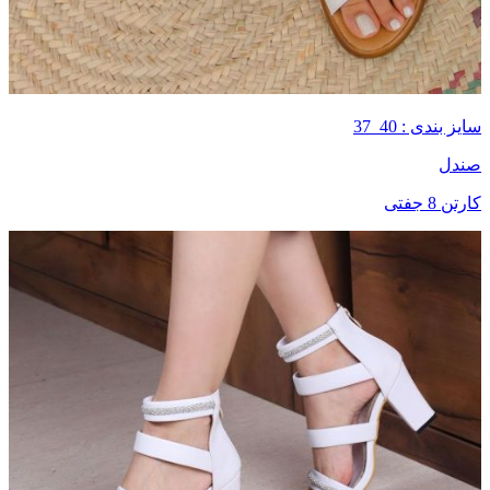
سایز بندی : 40_37
صندل
کارتن 8 جفتی