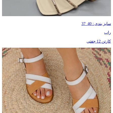
سایز بندی : 40_37
راپ
کارتن 12 جفتی