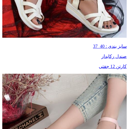
سایز بندی : 40_37
صندل رکابدار
کارتن 12 جفتی