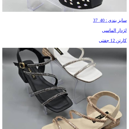
سایز بندی : 40_37
لژدار الماسی
کارتن 12 جفتی