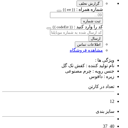
گزارش تخلف
شماره همراه :
{{ err }}
ثبت شماره
کد را وارد کنید :
{{ codeErr }}
ارسال
اطلاعات تماس
مشاهده فروشگاه
ویژگی ها :
نام تولید کننده : کفش تک گل
جنس رویه : چرم مصنوعی
زیره : دافوس
تعداد در کارتن
12
سایز بندی
40_37