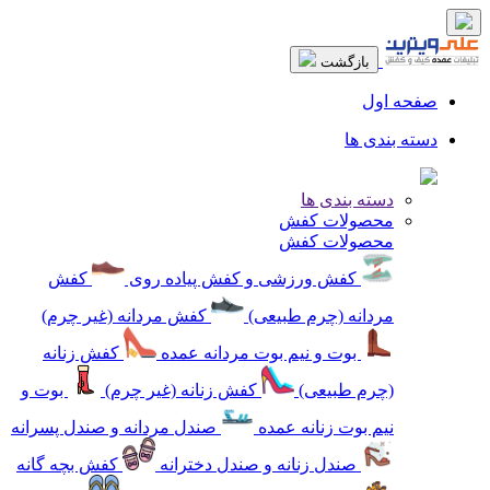
بازگشت
صفحه اول
دسته بندی ها
دسته بندی ها
محصولات کفش
محصولات کفش
کفش ورزشی و کفش پیاده روی
کفش
مردانه (چرم طبیعی)
کفش مردانه (غیر چرم)
بوت و نیم بوت مردانه عمده
کفش زنانه
(چرم طبیعی)
کفش زنانه (غیر چرم)
بوت و
نیم بوت زنانه عمده
صندل مردانه و صندل پسرانه
صندل زنانه و صندل دخترانه
کفش بچه گانه