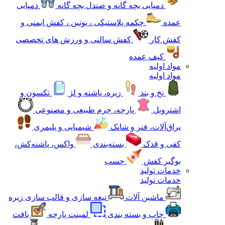
دمپایی بچه گانه و صندل بچه گانه
دمپایی
عمده
چکمه پلاستیکی ، پوتین ، کفش ایمنی و
کفش کار
کفش سالنی و ورزش های تخصصی
کیف عمده
مواد اولیه
مواد اولیه
نخ و بند
زیره، پاشنه و لژ
تکسون و
اشتروبل
پارچه، چرم طبیعی و مصنوعی
یراق‌آلات، فنر و شانک
شیمیایی و پلیمری
کفی و قدک
بسته‌بندی
واکس، پاشنه‌کش،
بوگیر کفش
چسب
خدمات تولید
خدمات تولید
ماشین آلات
تیغه سازی و قالب سازی زیره
چاپ و بسته بندی
لمینت پارچه
بافت