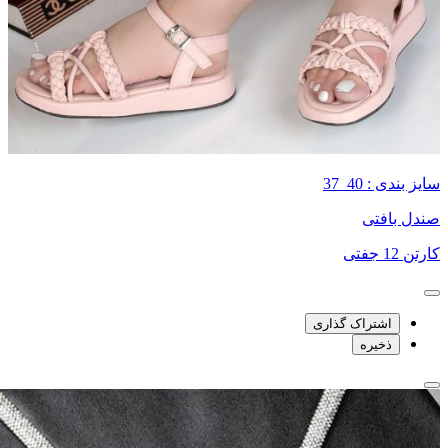
سایز بندی : 40_37
صندل بافتی
کارتن 12 جفتی
اشتراک گذاری
ذخیره