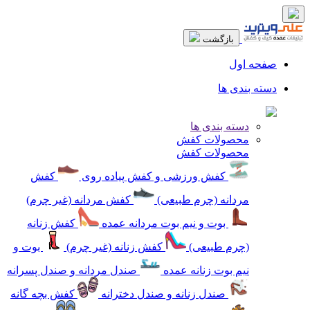
بازگشت
صفحه اول
دسته بندی ها
دسته بندی ها
محصولات کفش
محصولات کفش
کفش ورزشی و کفش پیاده روی
کفش
مردانه (چرم طبیعی)
کفش مردانه (غیر چرم)
بوت و نیم بوت مردانه عمده
کفش زنانه
(چرم طبیعی)
کفش زنانه (غیر چرم)
بوت و
نیم بوت زنانه عمده
صندل مردانه و صندل پسرانه
صندل زنانه و صندل دخترانه
کفش بچه گانه