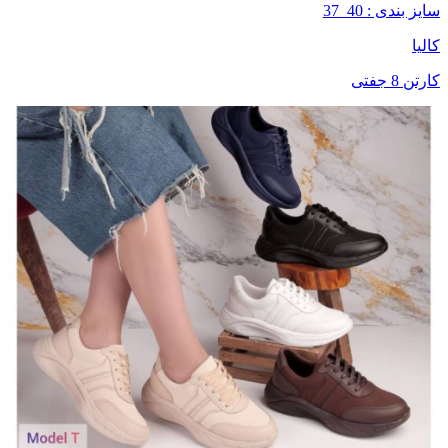
سایز بندی : 40_37
کالیا
کارتن 8 جفتی