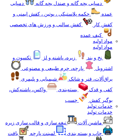
دمپایی بچه گانه و صندل بچه گانه
دمپایی
عمده
چکمه پلاستیکی ، پوتین ، کفش ایمنی و
کفش کار
کفش سالنی و ورزش های تخصصی
کیف عمده
مواد اولیه
مواد اولیه
نخ و بند
زیره، پاشنه و لژ
تکسون و
اشتروبل
پارچه، چرم طبیعی و مصنوعی
یراق‌آلات، فنر و شانک
شیمیایی و پلیمری
کفی و قدک
بسته‌بندی
واکس، پاشنه‌کش،
بوگیر کفش
چسب
خدمات تولید
خدمات تولید
ماشین آلات
تیغه سازی و قالب سازی زیره
چاپ و بسته بندی
لمینت پارچه
بافت