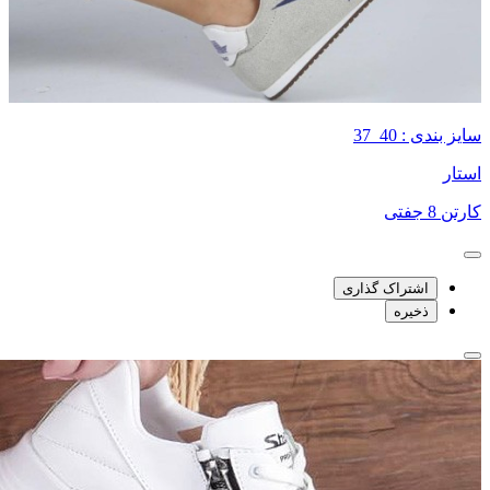
سایز بندی : 40_37
استار
کارتن 8 جفتی
اشتراک گذاری
ذخیره