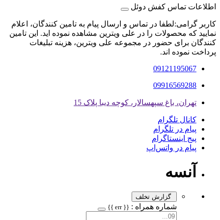
اطلاعات تماس کفش دوئل
کاربر گرامی:لطفا در تماس و ارسال پیام به تامین کنندگان، اعلام
نمایید که محصولات را در علی ویترین مشاهده نموده اید. این تامین
کنندگان برای حضور در مجموعه علی ویترین، هزینه تبلیغات
پرداخت نموده اند.
09121195067
09916569288
تهران، باغ سپهسالار، کوچه دیبا پلاک 15
کانال تلگرام
پیام در تلگرام
پیج اینستاگرام
پیام در واتس‌اپ
آنسه
گزارش تخلف
شماره همراه :
{{ err }}