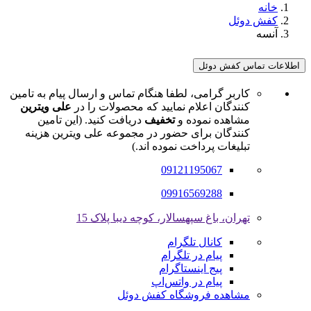
خانه
کفش دوئل
آنسه
اطلاعات تماس کفش دوئل
کاربر گرامی، لطفا هنگام تماس و ارسال پیام به تامین
کنندگان اعلام نمایید که محصولات را در
علی ویترین
مشاهده نموده و
تخفیف
دریافت کنید. (این تامین
کنندگان برای حضور در مجموعه علی ویترین هزینه
تبلیغات پرداخت نموده اند.)
09121195067
09916569288
تهران، باغ سپهسالار، کوچه دیبا پلاک 15
کانال تلگرام
پیام در تلگرام
پیج اینستاگرام
پیام در واتس‌اپ
مشاهده فروشگاه کفش دوئل