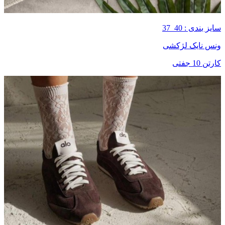
سایز بندی : 40_37
ونس نایک لژکشی
کارتن 10 جفتی