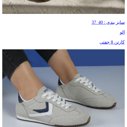
سایز بندی : 40_37
الو
کارتن 8 جفتی