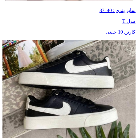
سایز بندی : 40_37
مدل T
کارتن 10 جفتی