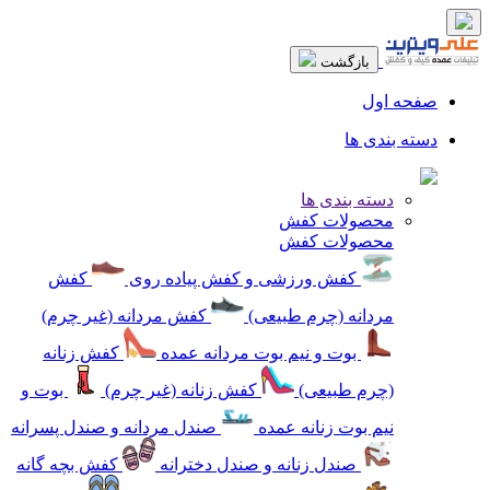
بازگشت
صفحه اول
دسته بندی ها
دسته بندی ها
محصولات کفش
محصولات کفش
کفش ورزشی و کفش پیاده روی
کفش
مردانه (چرم طبیعی)
کفش مردانه (غیر چرم)
بوت و نیم بوت مردانه عمده
کفش زنانه
(چرم طبیعی)
کفش زنانه (غیر چرم)
بوت و
نیم بوت زنانه عمده
صندل مردانه و صندل پسرانه
صندل زنانه و صندل دخترانه
کفش بچه گانه