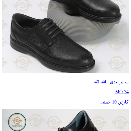
سایز بندی : 44_40
MO.74
کارتن 10 جفتی