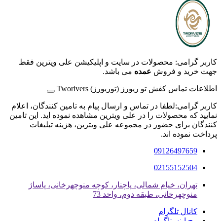
کاربر گرامی: محصولات در سایت و اپلیکیشن علی ویترین فقط
جهت خرید و فروش
عمده
می باشد.
اطلاعات تماس کفش تو ریورز (توریورز) Tworivers
کاربر گرامی:لطفا در تماس و ارسال پیام به تامین کنندگان، اعلام
نمایید که محصولات را در علی ویترین مشاهده نموده اید. این تامین
کنندگان برای حضور در مجموعه علی ویترین، هزینه تبلیغات
پرداخت نموده اند.
09126497659
02155152504
تهران، خیام شمالی، پاچنار، کوچه منوچهرخانی، پاساژ
منوچهرخانی، طبقه دوم، واحد 73
کانال تلگرام
پیج اینستاگرام