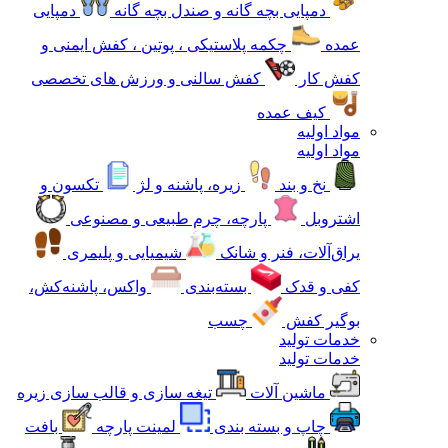
دمپایی بچه گانه و صندل بچه گانه
دمپایی
عمده
چکمه پلاستیکی ، پوتین ، کفش ایمنی و
کفش کار
کفش سالنی و ورزش های تخصصی
کیف عمده
مواد اولیه
مواد اولیه
نخ و بند
زیره، پاشنه و لژ
تکسون و
اشتروبل
پارچه، چرم طبیعی و مصنوعی
یراق‌آلات، فنر و شانک
شیمیایی و پلیمری
کفی و قدک
بسته‌بندی
واکس، پاشنه‌کش،
بوگیر کفش
چسب
خدمات تولید
خدمات تولید
ماشین آلات
تیغه سازی و قالب سازی زیره
چاپ و بسته بندی
لمینت پارچه
بافت