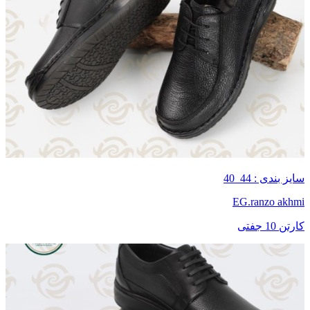
سایز بندی : 44_40
EG.ranzo akhmi
کارتن 10 جفتی