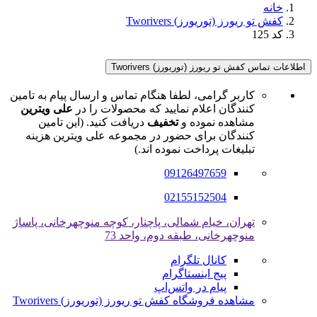
خانه
کفش تو ریورز (توریورز) Tworivers
کد 125
اطلاعات تماس کفش تو ریورز (توریورز) Tworivers
کاربر گرامی، لطفا هنگام تماس و ارسال پیام به تامین
کنندگان اعلام نمایید که محصولات را در
علی ویترین
مشاهده نموده و
تخفیف
دریافت کنید. (این تامین
کنندگان برای حضور در مجموعه علی ویترین هزینه
تبلیغات پرداخت نموده اند.)
09126497659
02155152504
تهران، خیام شمالی، پاچنار، کوچه منوچهرخانی، پاساژ
منوچهرخانی، طبقه دوم، واحد 73
کانال تلگرام
پیج اینستاگرام
پیام در واتس‌اپ
مشاهده فروشگاه کفش تو ریورز (توریورز) Tworivers