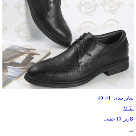
سایز بندی : 44_40
M.53
کارتن 10 جفتی