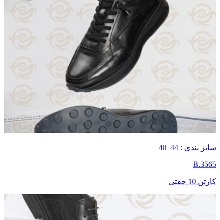
سایز بندی : 44_40
B.3565
کارتن 10 جفتی