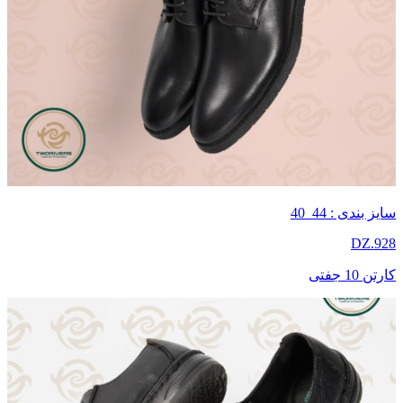
سایز بندی : 44_40
DZ.928
کارتن 10 جفتی