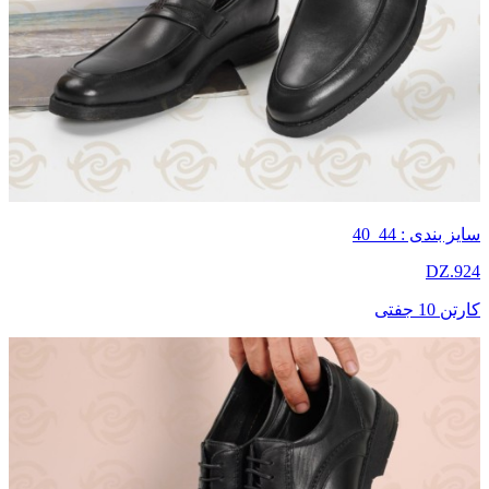
سایز بندی : 44_40
DZ.924
کارتن 10 جفتی