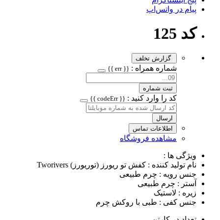
پیام در واتس‌اپ
کد 125
گزارش تخلف
شماره همراه :
{{ err }}
ثبت شماره
کد را وارد کنید :
{{ codeErr }}
ارسال
اطلاعات تماس
مشاهده فروشگاه
ویژگی ها :
نام تولید کننده : کفش تو ریورز (توریورز) Tworivers
جنس رویه : چرم طبیعی
آستر : چرم طبیعی
زیره : لاستیک
جنس کفی : طبی با روکش چرم
تعداد در کارتن