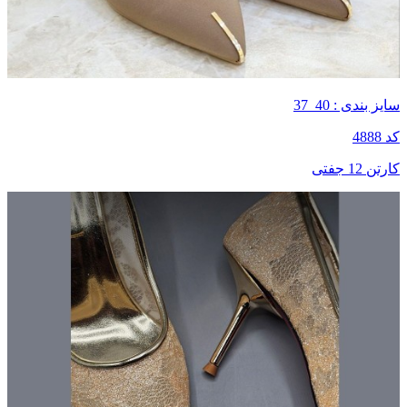
سایز بندی : 40_37
کد 4888
کارتن 12 جفتی