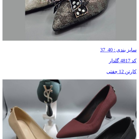
سایز بندی : 40_37
کد 4817 گلدار
کارتن 12 جفتی