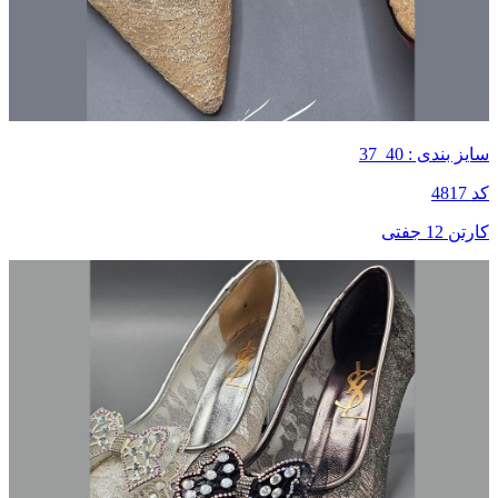
سایز بندی : 40_37
کد 4817
کارتن 12 جفتی