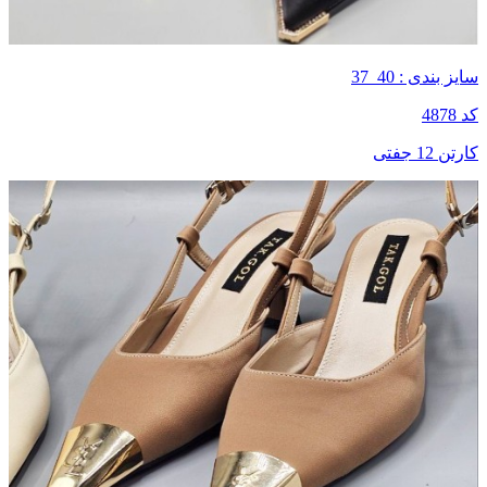
سایز بندی : 40_37
کد 4878
کارتن 12 جفتی