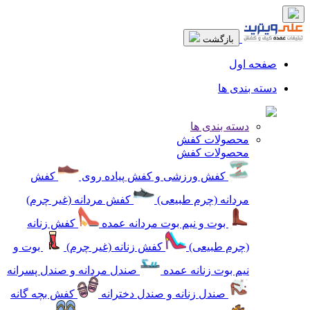
بازگشت
صفحه اول
دسته بندی ها
دسته بندی ها
محصولات کفش
محصولات کفش
کفش ورزشی و کفش پیاده روی
کفش
مردانه (چرم طبیعی)
کفش مردانه (غیر چرم)
بوت و نیم بوت مردانه عمده
کفش زنانه
(چرم طبیعی)
کفش زنانه (غیر چرم)
بوت و
نیم بوت زنانه عمده
صندل مردانه و صندل پسرانه
صندل زنانه و صندل دخترانه
کفش بچه گانه