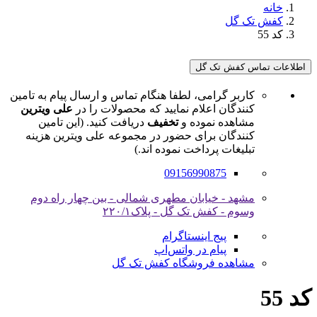
خانه
کفش تک گل
کد 55
اطلاعات تماس کفش تک گل
کاربر گرامی، لطفا هنگام تماس و ارسال پیام به تامین
کنندگان اعلام نمایید که محصولات را در
علی ویترین
مشاهده نموده و
تخفیف
دریافت کنید. (این تامین
کنندگان برای حضور در مجموعه علی ویترین هزینه
تبلیغات پرداخت نموده اند.)
09156990875
مشهد - خیابان مطهری شمالی - بین چهار راه دوم
وسوم - کفش تک گل - پلاک۲۲۰/۱
پیج اینستاگرام
پیام در واتس‌اپ
مشاهده فروشگاه کفش تک گل
کد 55