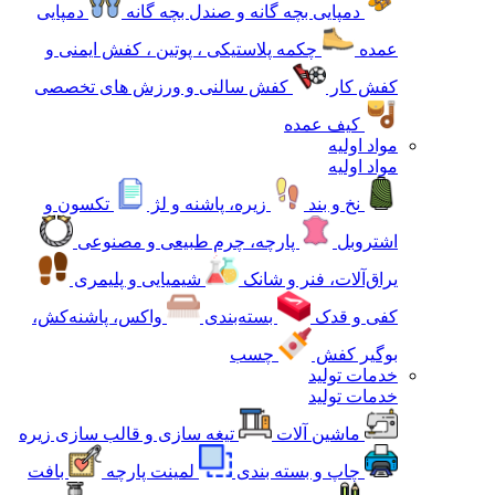
دمپایی بچه گانه و صندل بچه گانه
دمپایی
عمده
چکمه پلاستیکی ، پوتین ، کفش ایمنی و
کفش کار
کفش سالنی و ورزش های تخصصی
کیف عمده
مواد اولیه
مواد اولیه
نخ و بند
زیره، پاشنه و لژ
تکسون و
اشتروبل
پارچه، چرم طبیعی و مصنوعی
یراق‌آلات، فنر و شانک
شیمیایی و پلیمری
کفی و قدک
بسته‌بندی
واکس، پاشنه‌کش،
بوگیر کفش
چسب
خدمات تولید
خدمات تولید
ماشین آلات
تیغه سازی و قالب سازی زیره
چاپ و بسته بندی
لمینت پارچه
بافت