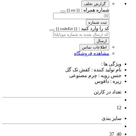
گزارش تخلف
شماره همراه :
{{ err }}
ثبت شماره
کد را وارد کنید :
{{ codeErr }}
ارسال
اطلاعات تماس
مشاهده فروشگاه
ویژگی ها :
نام تولید کننده : کفش تک گل
جنس رویه : چرم مصنوعی
زیره : دافوس
تعداد در کارتن
12
سایز بندی
40_37