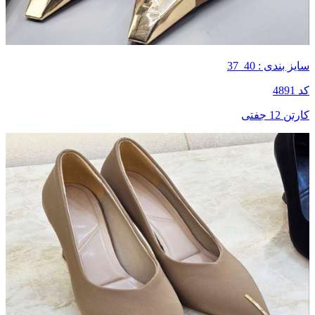
سایز بندی : 40_37
کد 4891
کارتن 12 جفتی