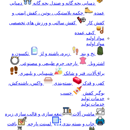
دمپایی بچه گانه و صندل بچه گانه
دمپایی
عمده
چکمه پلاستیکی ، پوتین ، کفش ایمنی و
کفش کار
کفش سالنی و ورزش های تخصصی
کیف عمده
مواد اولیه
مواد اولیه
نخ و بند
زیره، پاشنه و لژ
تکسون و
اشتروبل
پارچه، چرم طبیعی و مصنوعی
یراق‌آلات، فنر و شانک
شیمیایی و پلیمری
کفی و قدک
بسته‌بندی
واکس، پاشنه‌کش،
بوگیر کفش
چسب
خدمات تولید
خدمات تولید
ماشین آلات
تیغه سازی و قالب سازی زیره
چاپ و بسته بندی
لمینت پارچه
بافت