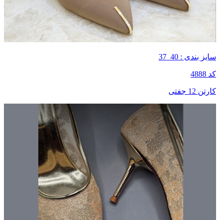
سایز بندی : 40_37
کد 4888
کارتن 12 جفتی