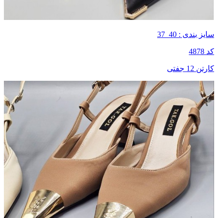
سایز بندی : 40_37
کد 4878
کارتن 12 جفتی