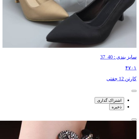
سایز بندی : 40_37
۴۷۰۱
کارتن 12 جفتی
اشتراک گذاری
ذخیره