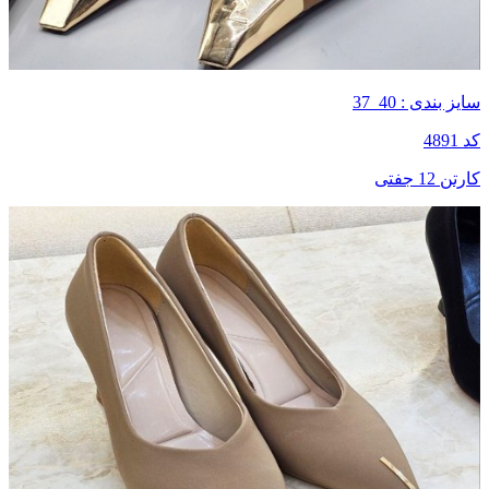
سایز بندی : 40_37
کد 4891
کارتن 12 جفتی