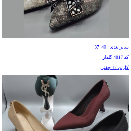
سایز بندی : 40_37
کد 4817 گلدار
کارتن 12 جفتی