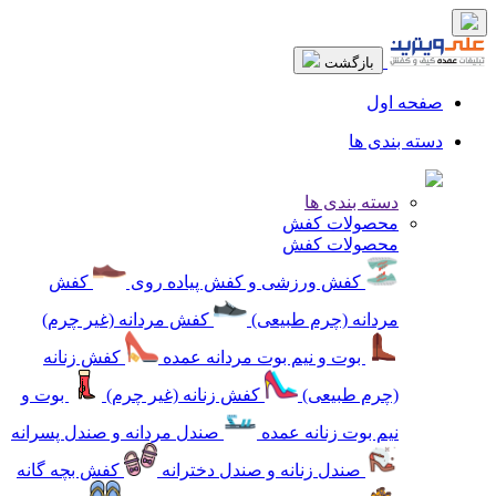
بازگشت
صفحه اول
دسته بندی ها
دسته بندی ها
محصولات کفش
محصولات کفش
کفش ورزشی و کفش پیاده روی
کفش
مردانه (چرم طبیعی)
کفش مردانه (غیر چرم)
بوت و نیم بوت مردانه عمده
کفش زنانه
(چرم طبیعی)
کفش زنانه (غیر چرم)
بوت و
نیم بوت زنانه عمده
صندل مردانه و صندل پسرانه
صندل زنانه و صندل دخترانه
کفش بچه گانه