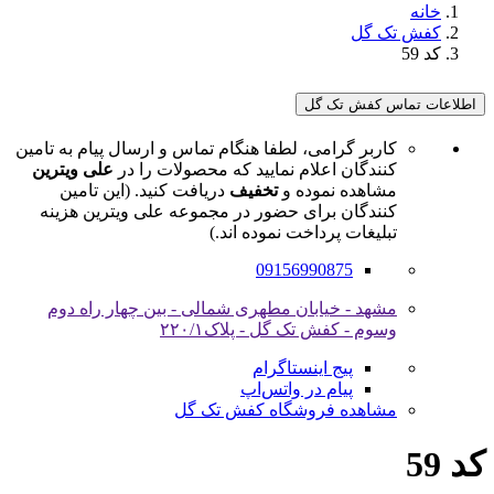
خانه
کفش تک گل
کد 59
اطلاعات تماس کفش تک گل
کاربر گرامی، لطفا هنگام تماس و ارسال پیام به تامین
کنندگان اعلام نمایید که محصولات را در
علی ویترین
مشاهده نموده و
تخفیف
دریافت کنید. (این تامین
کنندگان برای حضور در مجموعه علی ویترین هزینه
تبلیغات پرداخت نموده اند.)
09156990875
مشهد - خیابان مطهری شمالی - بین چهار راه دوم
وسوم - کفش تک گل - پلاک۲۲۰/۱
پیج اینستاگرام
پیام در واتس‌اپ
مشاهده فروشگاه کفش تک گل
کد 59