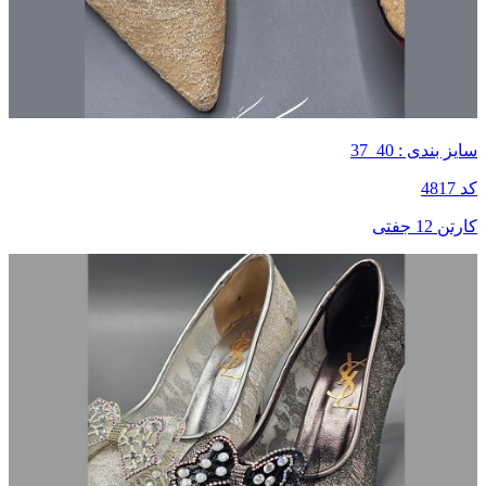
سایز بندی : 40_37
کد 4817
کارتن 12 جفتی