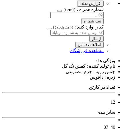
گزارش تخلف
شماره همراه :
{{ err }}
ثبت شماره
کد را وارد کنید :
{{ codeErr }}
ارسال
اطلاعات تماس
مشاهده فروشگاه
ویژگی ها :
نام تولید کننده : کفش تک گل
جنس رویه : چرم مصنوعی
زیره : دافوس
تعداد در کارتن
12
سایز بندی
40_37