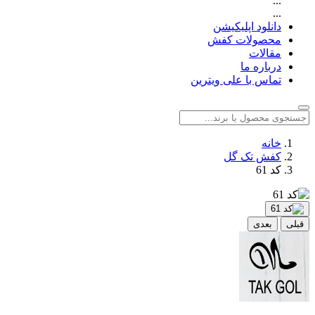
...
...
دانلود اپلیکیشن
محصولات کفش
مقالات
درباره ما
تماس با علی ویترین
خانه
کفش تک گل
کد 61
قبلی
بعدی