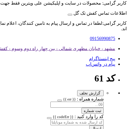
کاربر گرامی: محصولات در سایت و اپلیکیشن علی ویترین فقط جهت
اطلاعات تماس کفش تک گل
کاربر گرامی:لطفا در تماس و ارسال پیام به تامین کنندگان، اعلام نم
اند.
09156990875
مشهد - خیابان مطهری شمالی - بین چهار راه دوم وسوم - کفش تک 
پیج اینستاگرام
پیام در واتس‌اپ
کد 61
گزارش تخلف
شماره همراه :
{{ err }}
ثبت شماره
کد را وارد کنید :
{{ codeErr }}
ارسال