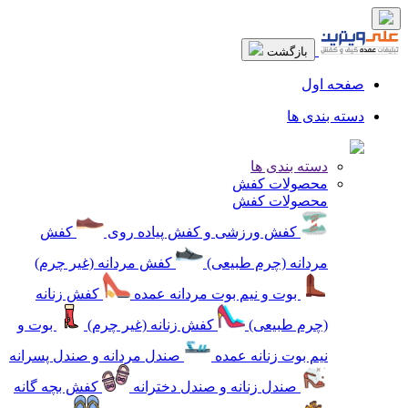
بازگشت
صفحه اول
دسته بندی ها
دسته بندی ها
محصولات کفش
محصولات کفش
کفش ورزشی و کفش پیاده روی
کفش
مردانه (چرم طبیعی)
کفش مردانه (غیر چرم)
بوت و نیم بوت مردانه عمده
کفش زنانه
(چرم طبیعی)
کفش زنانه (غیر چرم)
بوت و
نیم بوت زنانه عمده
صندل مردانه و صندل پسرانه
صندل زنانه و صندل دخترانه
کفش بچه گانه