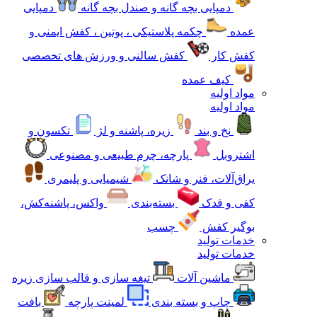
دمپایی بچه گانه و صندل بچه گانه
دمپایی
عمده
چکمه پلاستیکی ، پوتین ، کفش ایمنی و
کفش کار
کفش سالنی و ورزش های تخصصی
کیف عمده
مواد اولیه
مواد اولیه
نخ و بند
زیره، پاشنه و لژ
تکسون و
اشتروبل
پارچه، چرم طبیعی و مصنوعی
یراق‌آلات، فنر و شانک
شیمیایی و پلیمری
کفی و قدک
بسته‌بندی
واکس، پاشنه‌کش،
بوگیر کفش
چسب
خدمات تولید
خدمات تولید
ماشین آلات
تیغه سازی و قالب سازی زیره
چاپ و بسته بندی
لمینت پارچه
بافت