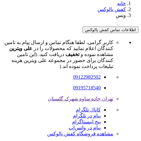
خانه
کفش پالوکس
ونس
اطلاعات تماس کفش پالوکس
کاربر گرامی، لطفا هنگام تماس و ارسال پیام به تامین
کنندگان اعلام نمایید که محصولات را در
علی ویترین
مشاهده نموده و
تخفیف
دریافت کنید. (این تامین
کنندگان برای حضور در مجموعه علی ویترین هزینه
تبلیغات پرداخت نموده اند.)
09122982502
09195718540
تهران جاده ساوه شهرک گلستان
کانال تلگرام
پیام در تلگرام
پیج اینستاگرام
پیام در واتس‌اپ
مشاهده فروشگاه کفش پالوکس